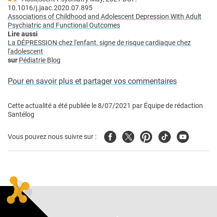
10.1016/j.jaac.2020.07.895
Associations of Childhood and Adolescent Depression With Adult
Psychiatric and Functional Outcomes
Lire aussi
La DÉPRESSION chez l'enfant, signe de risque cardiaque chez
l'adolescent
sur
Pédiatrie Blog
Pour en savoir plus et partager vos commentaires
Cette actualité a été publiée le
8/07/2021
par
Équipe de rédaction
Santélog
Facebook
Twitter
Pinterest
Tiktok
Youtube
Vous pouvez nous suivre sur :