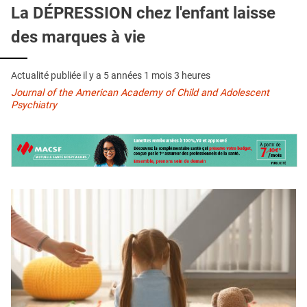
QUI SOMMES-NOUS ?
La DÉPRESSION chez l'enfant laisse
des marques à vie
PUBLICITÉ
CONDITIONS GÉNÉRALES
Actualité publiée il y a
5 années 1 mois 3 heures
CONTACT
Journal of the American Academy of Child and Adolescent
Psychiatry
CRÉDITS