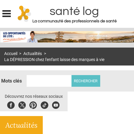
santé log
La communauté des professionnels de santé
Jump to navigation
MON COMPTE
ABONNEMENT
Accueil
>
Actualités
>
S'ABONNER À LA REVUE SOIN À DOMICILE
La DÉPRESSION chez l'enfant laisse des marques à vie
ACTUS
DOSSIERS
Mots clés
RÉSEAUX
Découvrez nos réseaux sociaux
E-REVUE SAD
Facebook
Twitter
Pinterest
Tiktok
Youbute
THÉMA
Actualités
L'APP