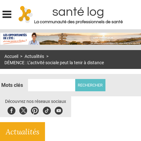
santé log
La communauté des professionnels de santé
Jump to navigation
MON COMPTE
ABONNEMENT
Accueil
>
Actualités
>
S'ABONNER À LA REVUE SOIN À DOMICILE
DÉMENCE : L’activité sociale peut la tenir à distance
ACTUS
DOSSIERS
Mots clés
RÉSEAUX
Découvrez nos réseaux sociaux
E-REVUE SAD
Facebook
Twitter
Pinterest
Tiktok
Youbute
THÉMA
Actualités
L'APP