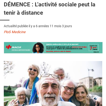
QUI SOMMES-NOUS ?
DÉMENCE : L’activité sociale peut la
tenir à distance
PUBLICITÉ
CONDITIONS GÉNÉRALES
Actualité publiée il y a
6 années 11 mois 3 jours
CONTACT
PloS Medicine
CRÉDITS