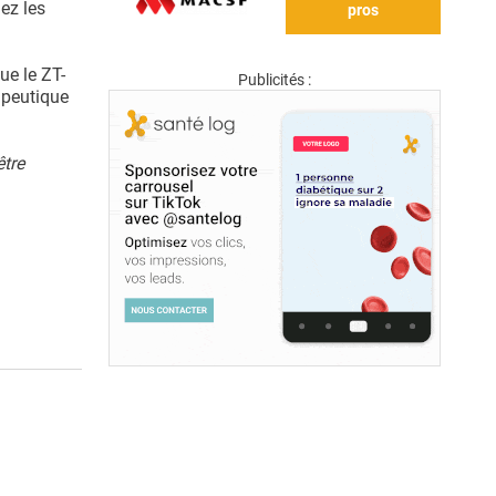
hez les
pros
ue le ZT-
Publicités :
apeutique
être