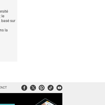
rsité
 le
 basé sur
ns la
Facebook
Twitter
Pinterest
Tiktok
Youtube
TACT