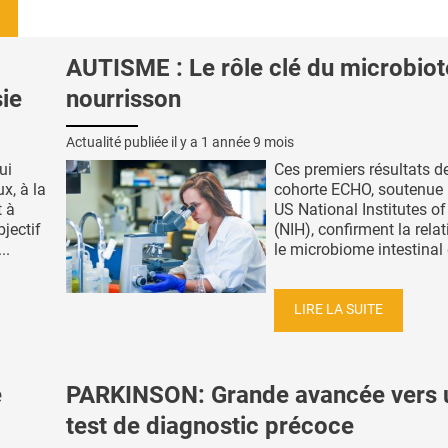
AUTISME : Le rôle clé du microbiot
sie
nourrisson
Actualité publiée il y a
1 année 9 mois
ui
Ces premiers résultats de
x, à la
cohorte ECHO, soutenue 
t à
US National Institutes of
bjectif
(NIH), confirment la relat
..
le microbiome intestinal 
LIRE LA SUITE
e
PARKINSON: Grande avancée vers 
test de diagnostic précoce