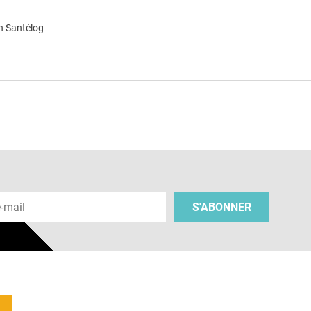
n Santélog
e
 e-mail
S'ABONNER