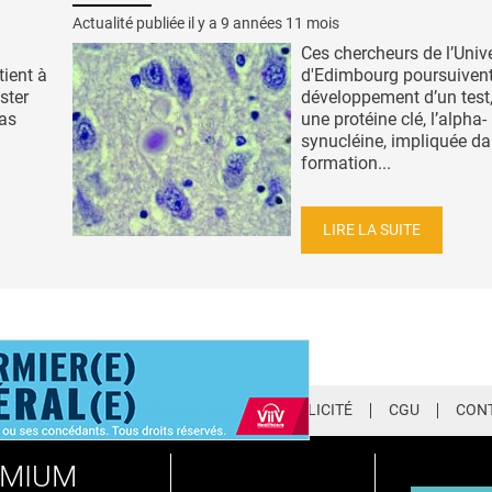
Actualité publiée il y a
9 années 11 mois
Ces chercheurs de l’Unive
tient à
d'Edimbourg poursuivent
ster
développement d’un test,
pas
une protéine clé, l’alpha-
synucléine, impliquée da
formation...
LIRE LA SUITE
LETTER
QUI SOMMES-NOUS ?
PUBLICITÉ
CGU
CON
EMIUM