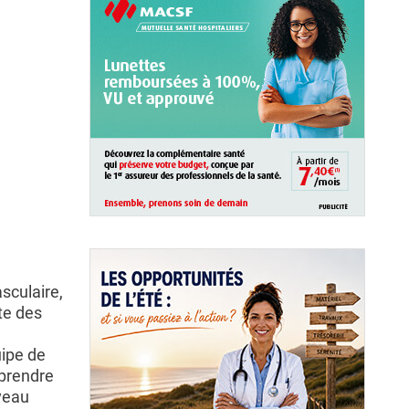
sculaire,
te des
uipe de
mprendre
veau