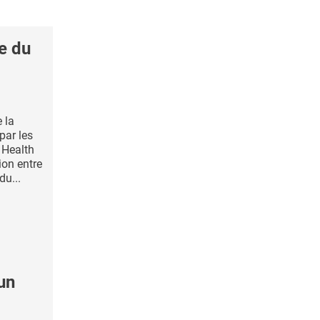
e du
 la
par les
 Health
ion entre
du...
un