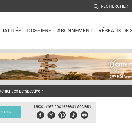
RECHERCHER
UALITÉS
DOSSIERS
ABONNEMENT
RÉSEAUX DE 
Jump to navigation
ement en perspective ?
Découvrez nos réseaux sociaux
Facebook
Twitter
Pinterest
Tiktok
Youbute