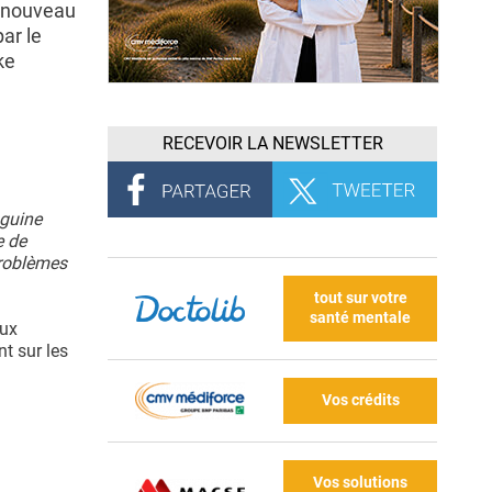
n nouveau
ar le
ke
RECEVOIR LA NEWSLETTER
nguine
e de
problèmes
tout sur votre
santé mentale
aux
t sur les
Vos crédits
Vos solutions