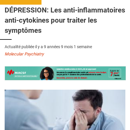
QUI SOMMES-NOUS ?
DÉPRESSION: Les anti-inflammatoires
PUBLICITÉ
anti-cytokines pour traiter les
CONDITIONS GÉNÉRALES
symptômes
CONTACT
Actualité publiée il y a
9 années 9 mois 1 semaine
CRÉDITS
Molecular Psychiatry