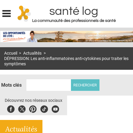
santé log
La communauté des professionnels de santé
Jump to navigation
MON COMPTE
ABONNEMENT
Accueil
>
Actualités
>
S'ABONNER À LA REVUE SOIN À DOMICILE
DÉPRESSION: Les anti-inflammatoires anti-cytokines pour traiter les
symptômes
ACTUS
DOSSIERS
Mots clés
RÉSEAUX
Découvrez nos réseaux sociaux
E-REVUE SAD
Facebook
Twitter
Pinterest
Tiktok
Youbute
THÉMA
L'APP
Actualités