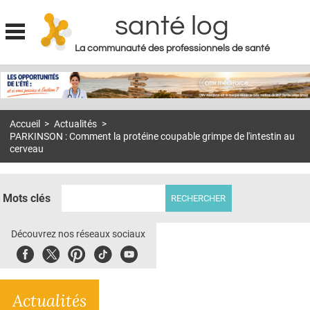
santé log
La communauté des professionnels de santé
Jump to navigation
MON COMPTE
ABONNEMENT
Accueil
>
Actualités
>
S'ABONNER À LA REVUE SOIN À DOMICILE
PARKINSON : Comment la protéine coupable grimpe de l'intestin au
cerveau
ACTUS
DOSSIERS
Mots clés
RÉSEAUX
Découvrez nos réseaux sociaux
E-REVUE SAD
Facebook
Twitter
Pinterest
Tiktok
Youbute
THÉMA
L'APP
Actualités