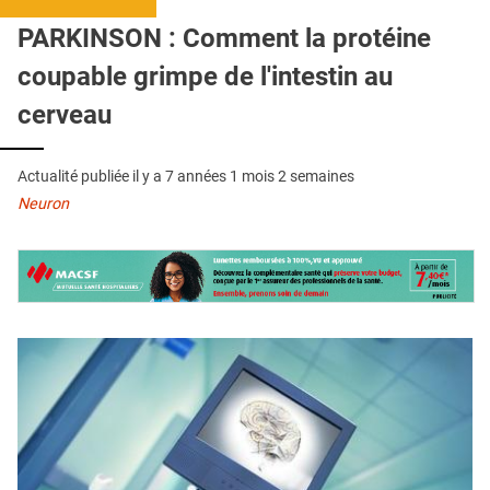
QUI SOMMES-NOUS ?
PARKINSON : Comment la protéine
PUBLICITÉ
coupable grimpe de l'intestin au
CONDITIONS GÉNÉRALES
cerveau
CONTACT
Actualité publiée il y a
7 années 1 mois 2 semaines
CRÉDITS
Neuron