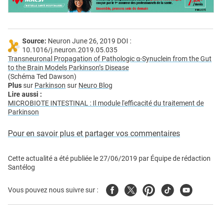
Source:
Neuron June 26, 2019 DOI :
10.1016/j.neuron.2019.05.035
Transneuronal Propagation of Pathologic α-Synuclein from the Gut
to the Brain Models Parkinson’s Disease
(Schéma Ted Dawson)
Plus
sur
Parkinson
sur
Neuro Blog
Lire aussi :
MICROBIOTE INTESTINAL : Il module l'efficacité du traitement de
Parkinson
Pour en savoir plus et partager vos commentaires
Cette actualité a été publiée le
27/06/2019
par
Équipe de rédaction
Santélog
Facebook
Twitter
Pinterest
Tiktok
Youtube
Vous pouvez nous suivre sur :