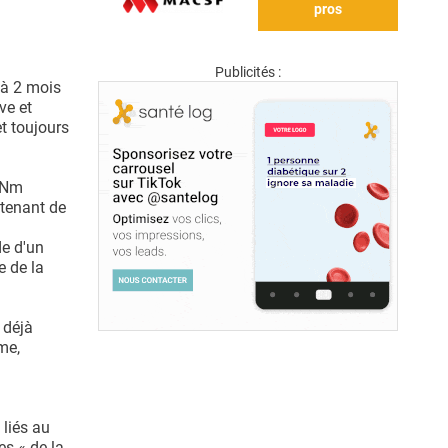
pros
Publicités :
1 à 2 mois
ve et
et toujours
ARNm
ntenant de
de d'un
e de la
 déjà
me,
 liés au
es « de la