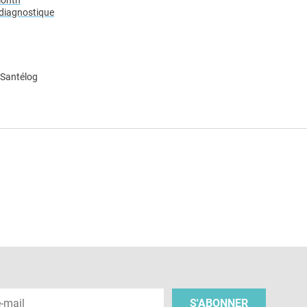
month
 diagnostique
 Santélog
e
 e-mail
S'ABONNER