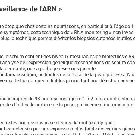
eillance de l'ARN »
ite atopique chez certains nourrissons, en particulier à l’âge de 
ses symptômes, cette technique de « RNA monitoring » non invasi
plus la technique permet d’éviter les biopsies cutanées inutiles 
que le sébum contient des niveaux mesurables de molécules d'
'analyse de l'expression génétique d’échantillons de sébum co
e la dermatite, ou sa pathogenèse sous-jacente.
Nm dans le sébum
, ou lipides de surface de la peau prélevé à l'ai
niveaux de biomarqueurs fiables permettant une détection précoc
 mené auprès de 98 nourrissons âgés d’1 à 2 mois, dont certains
Nm des lipides de surface de la peau, précisément du transcripto
entre les nourrissons avec et sans dermatite atopique ;
nt caractérisés par une expression plus faible de certains gènes
sion plus élevée des gènes liés à Th2-, Th17- et Th22- , des gèn