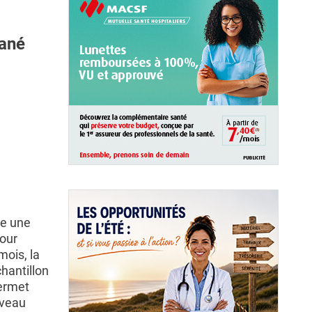
tané
se une
pour
mois, la
chantillon
permet
uveau