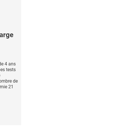
large
de 4 ans
es tests
e
nombre de
omie 21