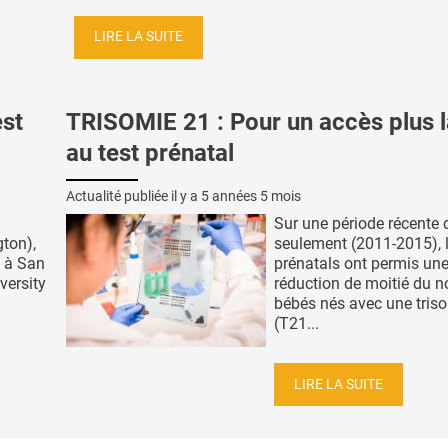
LIRE LA SUITE
st
TRISOMIE 21 : Pour un accès plus 
au test prénatal
Actualité publiée il y a
5 années 5 mois
Sur une période récente 
ton),
seulement (2011-2015), l
e à San
prénatals ont permis un
versity
réduction de moitié du 
bébés nés avec une tris
(T21...
LIRE LA SUITE