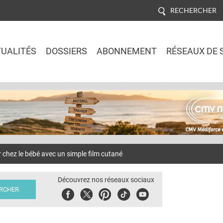
RECHERCHER
UALITÉS
DOSSIERS
ABONNEMENT
RÉSEAUX DE 
Jump to navigation
hez le bébé avec un simple film cutané
Découvrez nos réseaux sociaux
Facebook
Twitter
Pinterest
Tiktok
Youbute