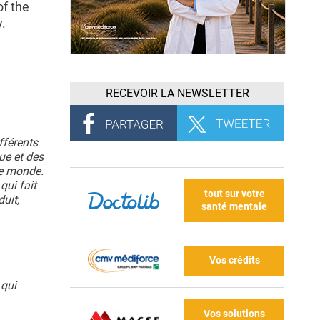
of the
.
RECEVOIR LA NEWSLETTER
fférents
ue et des
le monde.
 qui fait
tout sur votre
uit,
santé mentale
Vos crédits
 qui
Vos solutions