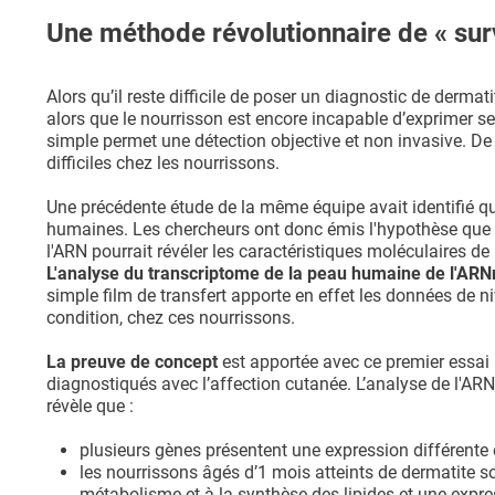
Une méthode révolutionnaire de « surv
Alors qu’il reste difficile de poser un diagnostic de dermat
alors que le nourrisson est encore incapable d’exprimer 
simple permet une détection objective et non invasive. De 
difficiles chez les nourrissons.
Une précédente étude de la même équipe avait identifié 
humaines. Les chercheurs ont donc émis l'hypothèse que l
l'ARN pourrait révéler les caractéristiques moléculaires d
L'analyse du transcriptome de la peau humaine de l'AR
simple film de transfert apporte en effet les données de 
condition, chez ces nourrissons.
La preuve de concept
est apportée avec ce premier essai
diagnostiqués avec l’affection cutanée. L’analyse de l'AR
révèle que :
plusieurs gènes présentent une expression différente 
les nourrissons âgés d’1 mois atteints de dermatite so
métabolisme et à la synthèse des lipides et une expres