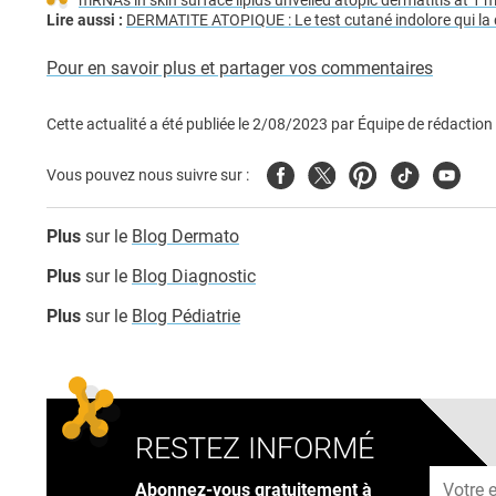
mRNAs in skin surface lipids unveiled atopic dermatitis at 1 
Lire aussi :
DERMATITE ATOPIQUE : Le test cutané indolore qui la
Pour en savoir plus et partager vos commentaires
Cette actualité a été publiée le
2/08/2023
par
Équipe de rédaction
Facebook
Twitter
Pinterest
Tiktok
Youtub
Vous pouvez nous suivre sur :
Plus
sur le
Blog Dermato
Plus
sur le
Blog Diagnostic
Plus
sur le
Blog Pédiatrie
RESTEZ INFORMÉ
Adresse
Abonnez-vous gratuitement à