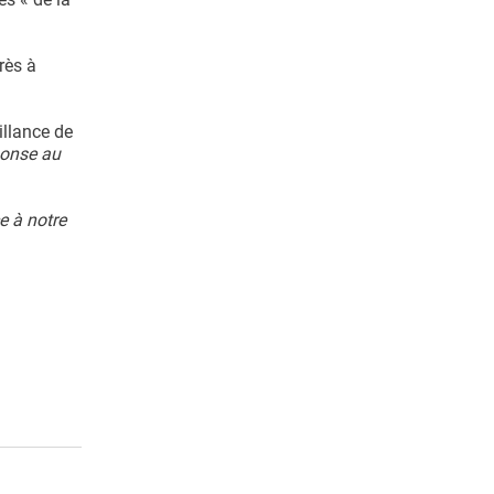
rès à
illance de
ponse au
e à notre