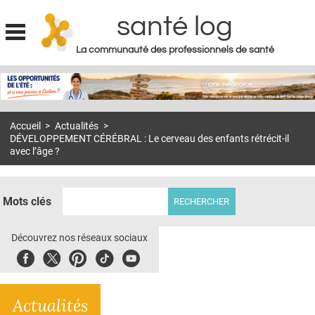
santé log
La communauté des professionnels de santé
Jump to navigation
MON COMPTE
ABONNEMENT
Accueil
>
Actualités
>
S'ABONNER À LA REVUE SOIN À DOMICILE
DÉVELOPPEMENT CÉRÉBRAL : Le cerveau des enfants rétrécit-il
avec l’âge ?
ACTUS
DOSSIERS
Mots clés
RÉSEAUX
Découvrez nos réseaux sociaux
E-REVUE SAD
Facebook
Twitter
Pinterest
Tiktok
Youbute
THÉMA
L'APP
Actualités