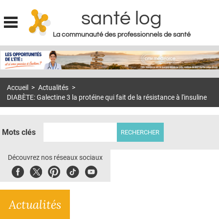
santé log
La communauté des professionnels de santé
Jump to navigation
MON COMPTE
ABONNEMENT
Accueil
>
Actualités
>
S'ABONNER À LA REVUE SOIN À DOMICILE
DIABÈTE: Galectine 3 la protéine qui fait de la résistance à l'insuline
ACTUS
DOSSIERS
Mots clés
RÉSEAUX
Découvrez nos réseaux sociaux
E-REVUE SAD
Facebook
Twitter
Pinterest
Tiktok
Youbute
THÉMA
Actualités
L'APP