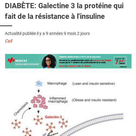
QUI SOMMES-NOUS ?
DIABÈTE: Galectine 3 la protéine qui
fait de la résistance à l'insuline
PUBLICITÉ
CONDITIONS GÉNÉRALES
Actualité publiée il y a
9 années 9 mois 2 jours
CONTACT
Cell
CRÉDITS