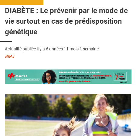
QUI SOMMES-NOUS ?
DIABÈTE : Le prévenir par le mode de
PUBLICITÉ
vie surtout en cas de prédisposition
CONDITIONS GÉNÉRALES
génétique
CONTACT
Actualité publiée il y a
6 années 11 mois 1 semaine
CRÉDITS
BMJ