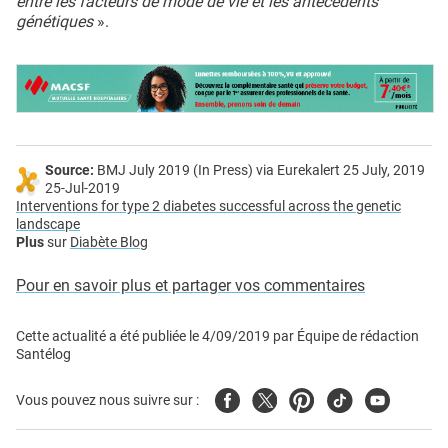
entre les facteurs de mode de vie et les antécédents
génétiques
».
Source:
BMJ July 2019 (In Press) via Eurekalert 25 July, 2019
25-Jul-2019
Interventions for type 2 diabetes successful across the genetic
landscape
Plus
sur
Diabète Blog
Pour en savoir plus et partager vos commentaires
Cette actualité a été publiée le
4/09/2019
par
Équipe de rédaction
Santélog
Facebook
Twitter
Pinterest
Tiktok
Youtube
Vous pouvez nous suivre sur :