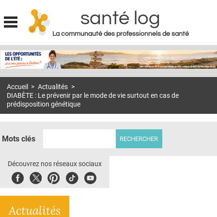
santé log
La communauté des professionnels de santé
Jump to navigation
MON COMPTE
ABONNEMENT
Accueil
>
Actualités
>
S'ABONNER À LA REVUE SOIN À DOMICILE
DIABÈTE : Le prévenir par le mode de vie surtout en cas de
prédisposition génétique
ACTUS
DOSSIERS
Mots clés
RÉSEAUX
Découvrez nos réseaux sociaux
E-REVUE SAD
Facebook
Twitter
Pinterest
Tiktok
Youbute
THÉMA
L'APP
Actualités