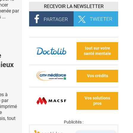
ncer
RECEVOIR LA NEWSLETTER
 menée par
...
tout sur votre
santé mentale
e
mieux
Vos crédits
es à
Vos solutions
 par
pros
t imprimé
e
is, tout
Publicités :