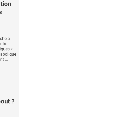
tion
s
rche à
entre
xiques «
tabolique
t ...
bout ?