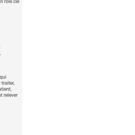
n rôle clé
s
r
 qui
traiter,
tient,
t relever