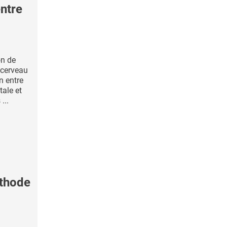
ntre
on de
-cerveau
n entre
ale et
...
thode