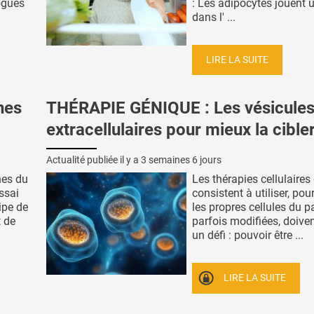
ogues
: Les adipocytes jouent u
dans l' ...
LIRE LA SUITE
nes
THÉRAPIE GÉNIQUE : Les vésicule
extracellulaires pour mieux la cible
Actualité publiée il y a
3 semaines 6 jours
nes du
Les thérapies cellulaires
essai
consistent à utiliser, pour 
ipe de
les propres cellules du pa
t de
parfois modifiées, doiven
un défi : pouvoir être ...
LIRE LA SUITE