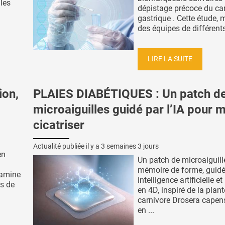
 les
dépistage précoce du ca
gastrique . Cette étude,
des équipes de différents 
LIRE LA SUITE
ion,
PLAIES DIABÉTIQUES : Un patch d
microaiguilles guidé par l’IA pour 
cicatriser
Actualité publiée il y a
3 semaines 3 jours
en
Un patch de microaiguill
mémoire de forme, guidé
xamine
intelligence artificielle e
es de
en 4D, inspiré de la plant
carnivore Drosera capens
en ...