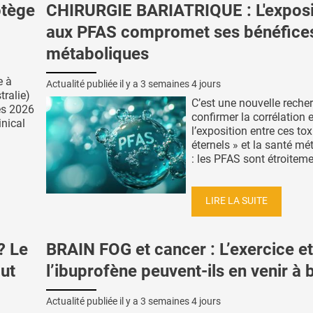
otège
CHIRURGIE BARIATRIQUE : L'exposi
aux PFAS compromet ses bénéfice
métaboliques
e à
Actualité publiée il y a
3 semaines 4 jours
tralie)
C’est une nouvelle reche
ès 2026
confirmer la corrélation 
inical
l’exposition entre ces to
éternels » et la santé mé
: les PFAS sont étroitemen
LIRE LA SUITE
? Le
BRAIN FOG et cancer : L’exercice et
out
l’ibuprofène peuvent-ils en venir à 
Actualité publiée il y a
3 semaines 4 jours