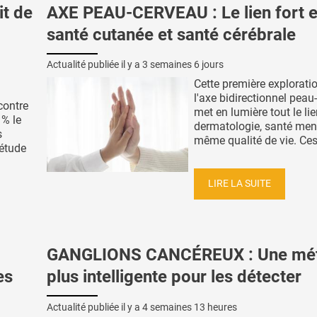
it de
AXE PEAU-CERVEAU : Le lien fort e
santé cutanée et santé cérébrale
Actualité publiée il y a
3 semaines 6 jours
Cette première explorati
l'axe bidirectionnel peau
contre
met en lumière tout le lie
 % le
dermatologie, santé ment
s
même qualité de vie. Ces 
 étude
LIRE LA SUITE
GANGLIONS CANCÉREUX : Une mé
es
plus intelligente pour les détecter
Actualité publiée il y a
4 semaines 13 heures