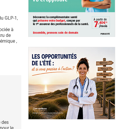
 du GLP-1,
sociée à
cru de
hémique ,
e des
pour le