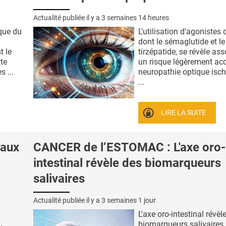
Actualité publiée il y a
3 semaines 14 heures
que du
L'utilisation d’agonistes
dont le sémaglutide et le
t le
tirzépatide, se révèle as
te
un risque légèrement ac
s ...
neuropathie optique isc
...
LIRE LA SUITE
raux
CANCER de l’ESTOMAC : L'axe oro-
intestinal révèle des biomarqueurs
salivaires
Actualité publiée il y a
3 semaines 1 jour
L'axe oro-intestinal révèl
biomarqueurs salivaires 