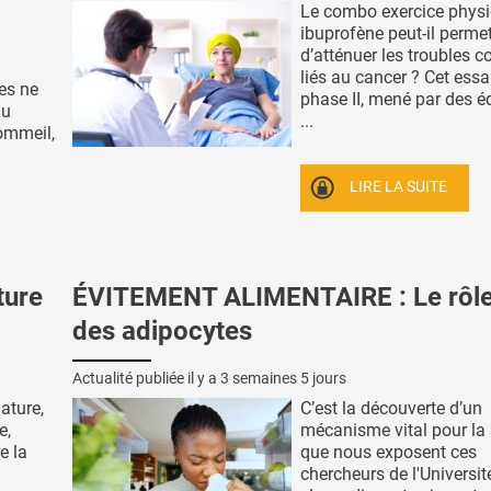
Le combo exercice physi
ibuprofène peut-il permet
d’atténuer les troubles c
liés au cancer ? Cet essa
es ne
phase II, mené par des é
du
...
ommeil,
LIRE LA SUITE
ture
ÉVITEMENT ALIMENTAIRE : Le rôle
des adipocytes
Actualité publiée il y a
3 semaines 5 jours
ature,
C’est la découverte d’un
e,
mécanisme vital pour la s
e la
que nous exposent ces
chercheurs de l'Universi