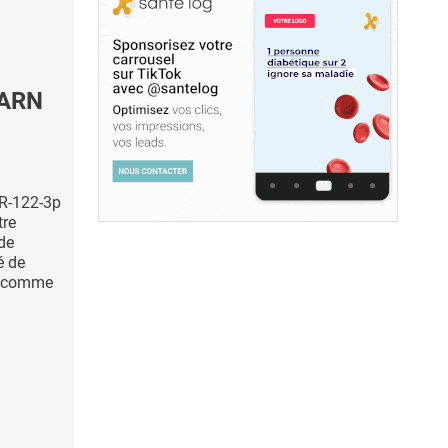
-ARN
iR-122-3p
tre
 de
é de
, comme