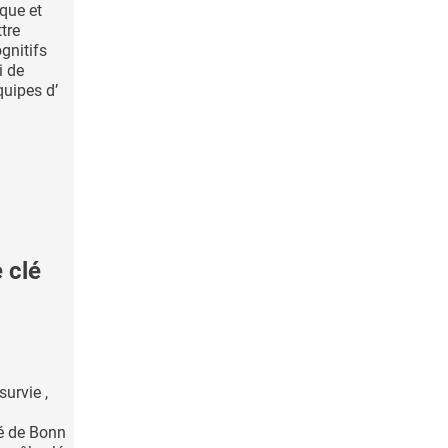
que et
tre
ognitifs
i de
quipes d’
 clé
urvie ,
té de Bonn