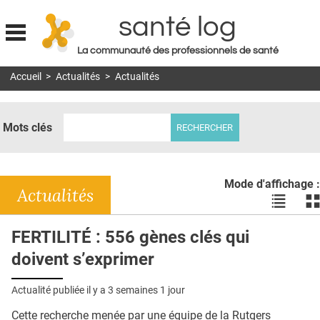
santé log
La communauté des professionnels de santé
Jump to navigation
Accueil
>
Actualités
>
Actualités
MON COMPTE
ABONNEMENT
Mots clés
S'ABONNER À LA REVUE SOIN À DOMICILE
ACTUS
Mode d'affichage :
DOSSIERS
Actualités
Voir
Vo
les
le
RÉSEAUX
actualité
ac
FERTILITÉ : 556 gènes clés qui
en
en
E-REVUE SAD
doivent s’exprimer
liste
bl
THÉMA
Actualité publiée il y a
3 semaines 1 jour
L'APP
Cette recherche menée par une équipe de la Rutgers