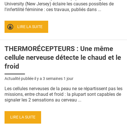
QUI SOMMES-NOUS ?
University (New Jersey) éclaire les causes possibles de
l'infertilité féminine : ces travaux, publiés dans ...
PUBLICITÉ
CONDITIONS GÉNÉRALES
LIRE LA SUITE
CONTACT
THERMORÉCEPTEURS : Une même
CRÉDITS
cellule nerveuse détecte le chaud et le
froid
Actualité publiée il y a
3 semaines 1 jour
Les cellules nerveuses de la peau ne se répartissent pas les
missions, entre chaud et froid : la plupart sont capables de
signaler les 2 sensations au cerveau ...
LIRE LA SUITE