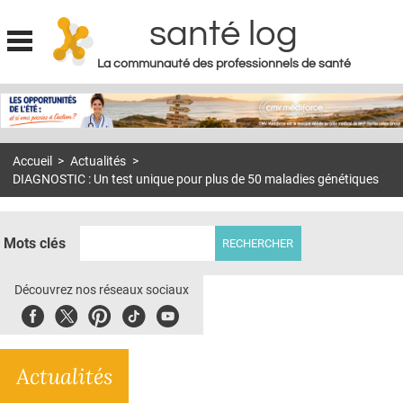
santé log
La communauté des professionnels de santé
Jump to navigation
MON COMPTE
ABONNEMENT
Accueil
>
Actualités
>
S'ABONNER À LA REVUE SOIN À DOMICILE
DIAGNOSTIC : Un test unique pour plus de 50 maladies génétiques
ACTUS
DOSSIERS
Mots clés
RÉSEAUX
Découvrez nos réseaux sociaux
E-REVUE SAD
Facebook
Twitter
Pinterest
Tiktok
Youbute
THÉMA
Actualités
L'APP