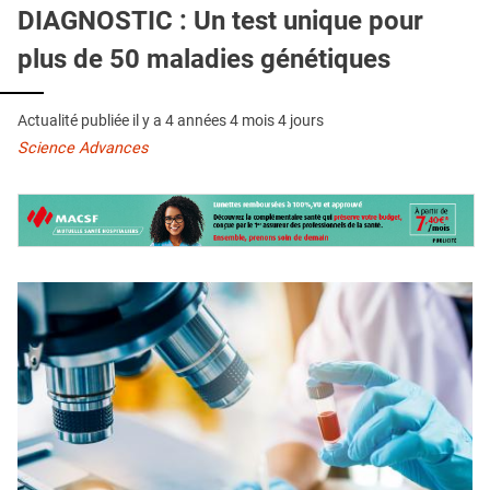
QUI SOMMES-NOUS ?
DIAGNOSTIC : Un test unique pour
plus de 50 maladies génétiques
PUBLICITÉ
CONDITIONS GÉNÉRALES
Actualité publiée il y a
4 années 4 mois 4 jours
CONTACT
Science Advances
CRÉDITS