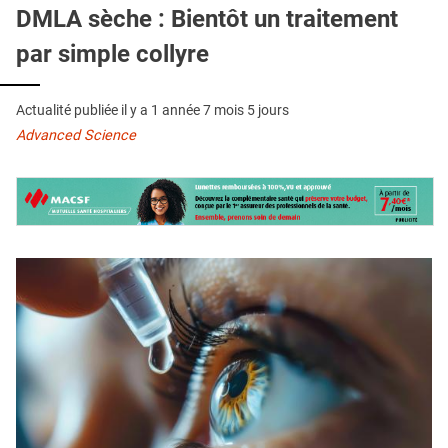
QUI SOMMES-NOUS ?
DMLA sèche : Bientôt un traitement
par simple collyre
PUBLICITÉ
CONDITIONS GÉNÉRALES
Actualité publiée il y a
1 année 7 mois 5 jours
CONTACT
Advanced Science
CRÉDITS