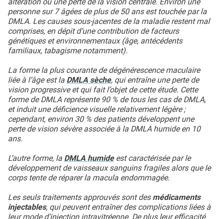
altération ou une perte de la vision centrale. Environ une
personne sur 7 âgées de plus de 50 ans est touchée par la
DMLA. Les causes sous-jacentes de la maladie restent mal
comprises, en dépit d’une contribution de facteurs
génétiques et environnementaux (âge, antécédents
familiaux, tabagisme notamment).
La forme la plus courante de dégénérescence maculaire
liée à l’âge est la
DMLA sèche
, qui entraîne une perte de
vision progressive et qui fait l’objet de cette étude. Cette
forme de DMLA représente 90 % de tous les cas de DMLA,
et induit une déficience visuelle relativement légère ;
cependant, environ 30 % des patients développent une
perte de vision sévère associée à la DMLA humide en 10
ans.
L’autre forme, la
DMLA humide
est caractérisée par le
développement de vaisseaux sanguins fragiles alors que le
corps tente de réparer la macula endommagée.
Les seuls traitements approuvés sont des
médicaments
injectables
, qui peuvent entraîner des complications liées à
leur mode d’injection intravitréenne. De plus leur efficacité