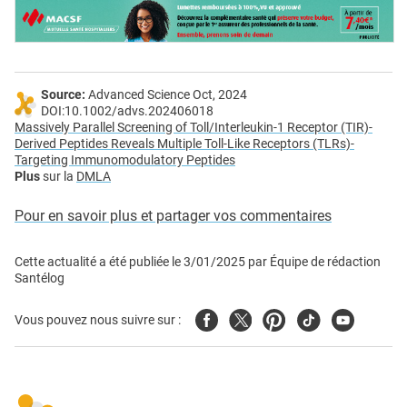
Source:
Advanced Science Oct, 2024
DOI:10.1002/advs.202406018
Massively Parallel Screening of Toll/Interleukin-1 Receptor (TIR)-
Derived Peptides Reveals Multiple Toll-Like Receptors (TLRs)-
Targeting Immunomodulatory Peptides
Plus
sur la
DMLA
Pour en savoir plus et partager vos commentaires
Cette actualité a été publiée le
3/01/2025
par
Équipe de rédaction
Santélog
Facebook
Twitter
Pinterest
Tiktok
Youtube
Vous pouvez nous suivre sur :