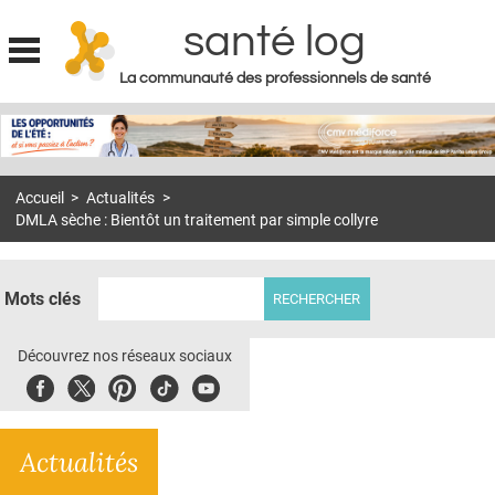
santé log
La communauté des professionnels de santé
Jump to navigation
MON COMPTE
ABONNEMENT
Accueil
>
Actualités
>
S'ABONNER À LA REVUE SOIN À DOMICILE
DMLA sèche : Bientôt un traitement par simple collyre
ACTUS
DOSSIERS
Mots clés
RÉSEAUX
Découvrez nos réseaux sociaux
E-REVUE SAD
Facebook
Twitter
Pinterest
Tiktok
Youbute
THÉMA
Actualités
L'APP