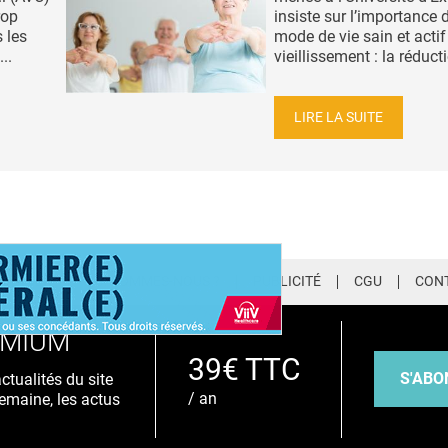
rop
insiste sur l’importance 
 les
mode de vie sain et actif
..
vieillissement : la réducti
LIRE LA SUITE
LETTER
QUI SOMMES-NOUS ?
PUBLICITÉ
CGU
CON
EMIUM
39€ TTC
S'ABO
tualités du site
/ an
emaine, les actus