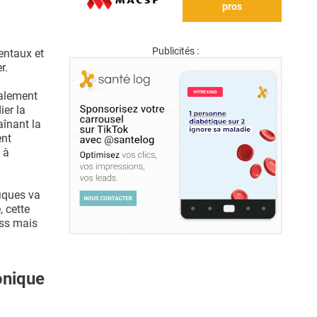
pros
Publicités :
entaux et
r.
galement
ier la
aînant la
ent
 à
iques va
 cette
ess mais
onique