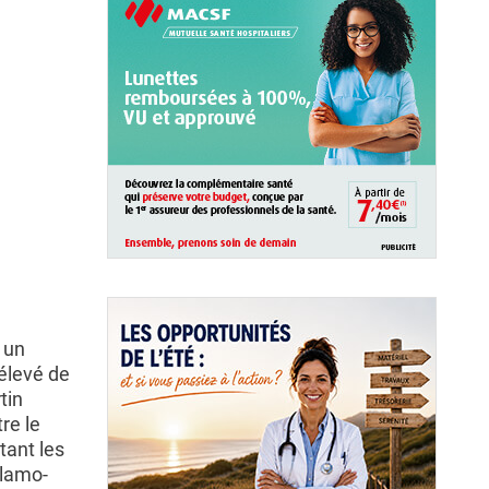
 un
 élevé de
tin
re le
tant les
alamo-