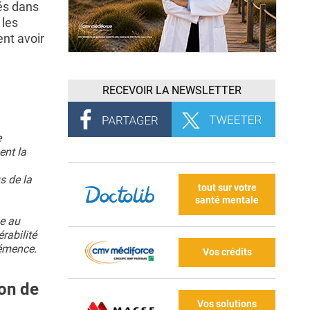
és dans
 les
nt avoir
RECEVOIR LA NEWSLETTER
e
ent la
s de la
tout sur votre
santé mentale
se au
rabilité
démence.
Vos crédits
ion de
Vos solutions