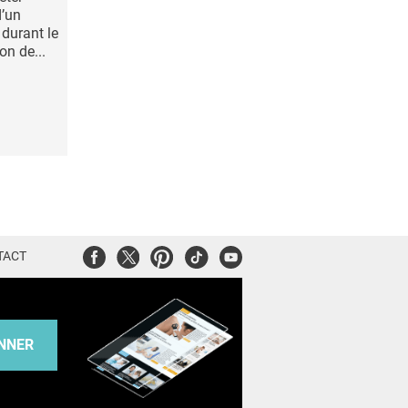
d’un
 durant le
on de...
Facebook
Twitter
Pinterest
Tiktok
Youtube
TACT
NNER