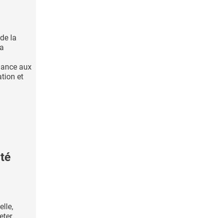
de la
la
dance aux
tion et
ité
lle,
eter