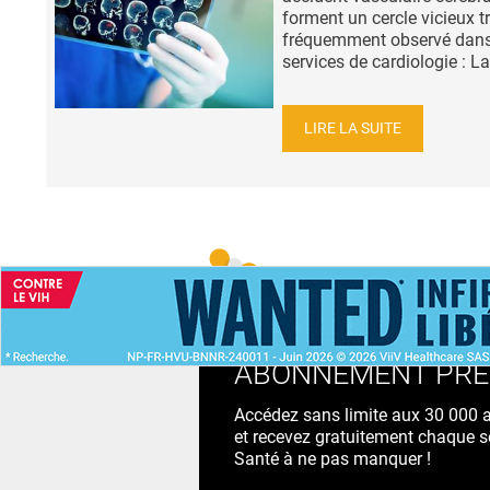
forment un cercle vicieux t
fréquemment observé dans
services de cardiologie : La.
LIRE LA SUITE
ACCUEIL
NEWS
ABONNEMENT PR
Accédez sans limite aux 30 000 ac
et recevez gratuitement chaque s
Santé à ne pas manquer !