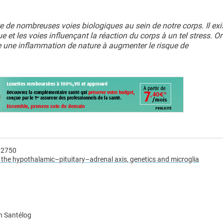
e de nombreuses voies biologiques au sein de notre corps. Il exi
e et les voies influençant la réaction du corps à un tel stress. Or
re une inflammation de nature à augmenter le risque de
.12750
n the hypothalamic–pituitary–adrenal axis, genetics and microglia
n Santélog