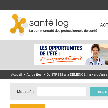
santé log
ACT
La communauté des professionnels de santé
Accueil
>
Actualités
>
Du STRESS à la DÉMENCE, il n’y a qu’un a
Mots clés