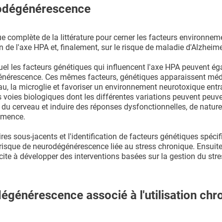
rodégénérescence
 complète de la littérature pour cerner les facteurs environnem
 de l'axe HPA et, finalement, sur le risque de maladie d'Alzheime
el les facteurs génétiques qui influencent l'axe HPA peuvent é
égénérescence. Ces mêmes facteurs, génétiques apparaissent méd
au, la microglie et favoriser un environnement neurotoxique entr
s voies biologiques dont les différentes variations peuvent peuv
du cerveau et induire des réponses dysfonctionnelles, de nature
émence.
 sous-jacents et l'identification de facteurs génétiques spécif
risque de neurodégénérescence liée au stress chronique. Ensuite,
cite à développer des interventions basées sur la gestion du str
dégénérescence associé à l'utilisation chr