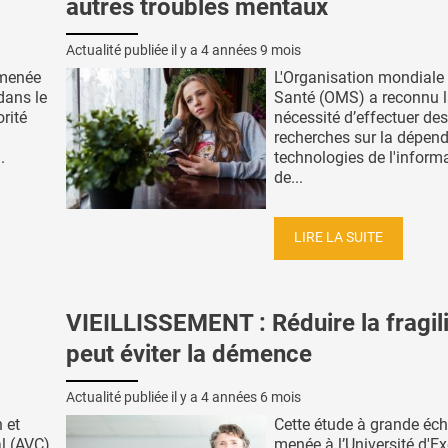
autres troubles mentaux
Actualité publiée il y a
4 années 9 mois
 menée
L'Organisation mondiale 
dans le
Santé (OMS) a reconnu 
rité
nécessité d’effectuer des
recherches sur la dépen
.
technologies de l'informa
de...
LIRE LA SUITE
VIEILLISSEMENT : Réduire la fragil
peut éviter la démence
Actualité publiée il y a
4 années 6 mois
 et
Cette étude à grande éche
al (AVC)
menée à l’Université d'Ex