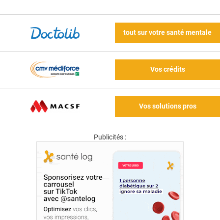
tout sur votre santé mentale
Vos crédits
Vos solutions pros
Publicités :