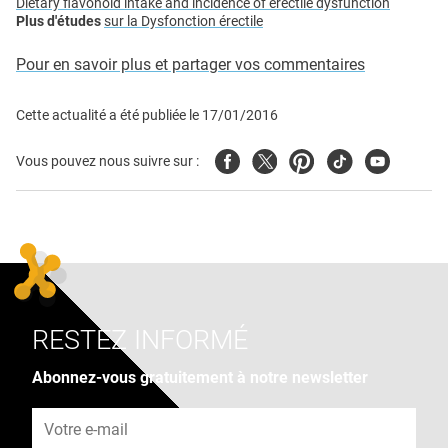
Dietary flavonoid intake and incidence of erectile dysfunction
Plus d'études
sur la Dysfonction érectile
Pour en savoir plus et partager vos commentaires
Cette actualité a été publiée le
17/01/2016
Facebook
Twitter
Pinterest
Tiktok
Youtube
Vous pouvez nous suivre sur :
RESTEZ INFORMÉ
Abonnez-vous gratuitement à notre newsletter
Adresse e-mail