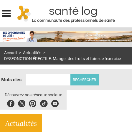
santé log
La communauté des professionnels de santé
Jump to navigation
MON COMPTE
ABONNEMENT
Accueil
>
Actualités
>
S'ABONNER À LA REVUE SOIN À DOMICILE
DYSFONCTION ÉRECTILE: Manger des fruits et faire de l'exercice
ACTUS
DOSSIERS
Mots clés
RÉSEAUX
Découvrez nos réseaux sociaux
E-REVUE SAD
Facebook
Twitter
Pinterest
Tiktok
Youbute
THÉMA
Actualités
L'APP