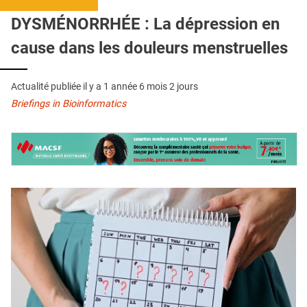
QUI SOMMES-NOUS ?
DYSMÉNORRHÉE : La dépression en
PUBLICITÉ
cause dans les douleurs menstruelles
CONDITIONS GÉNÉRALES
Actualité publiée il y a
1 année 6 mois 2 jours
CONTACT
Briefings in Bioinformatics
CRÉDITS