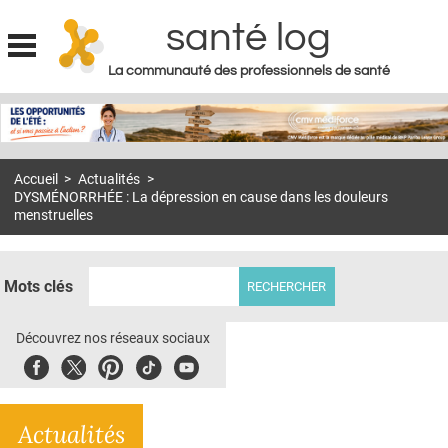
santé log
La communauté des professionnels de santé
Jump to navigation
MON COMPTE
ABONNEMENT
Accueil
>
Actualités
>
S'ABONNER À LA REVUE SOIN À DOMICILE
DYSMÉNORRHÉE : La dépression en cause dans les douleurs
menstruelles
ACTUS
DOSSIERS
Mots clés
RÉSEAUX
Découvrez nos réseaux sociaux
E-REVUE SAD
Facebook
Twitter
Pinterest
Tiktok
Youbute
THÉMA
L'APP
Actualités