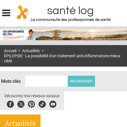
santé log
La communauté des professionnels de santé
Jump to navigation
MON COMPTE
ABONNEMENT
Accueil
>
Actualités
>
S'ABONNER À LA REVUE SOIN À DOMICILE
ÉPILEPSIE : La possibilité d'un traitement anti-inflammatoire mieux
ciblé
ACTUS
DOSSIERS
Mots clés
RÉSEAUX
Découvrez nos réseaux sociaux
E-REVUE SAD
Facebook
Twitter
Pinterest
Tiktok
Youbute
THÉMA
L'APP
Actualités