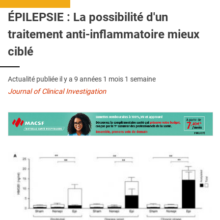
QUI SOMMES-NOUS ?
ÉPILEPSIE : La possibilité d'un
PUBLICITÉ
traitement anti-inflammatoire mieux
CONDITIONS GÉNÉRALES
ciblé
CONTACT
Actualité publiée il y a
9 années 1 mois 1 semaine
CRÉDITS
Journal of Clinical Investigation