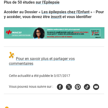
Plus de 50 études
sur l'Epilepsie
Accéder au Dossier
«
Les épilepsies chez l'Enfant
» - Pour
y accéder, vous devez être
inscrit
et vous identifier
Pour en savoir plus et partager vos
commentaires
Cette actualité a été publiée le
3/07/2017
Facebook
Twitter
Pinterest
Tiktok
Youtube
Vous pouvez nous suivre sur :