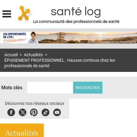
santé log
La communauté des professionnels de santé
Jump to navigation
MON COMPTE
ABONNEMENT
Accueil
>
Actualités
>
S'ABONNER À LA REVUE SOIN À DOMICILE
ÉPUISEMENT PROFESSIONNEL : Hausse continue chez les
professionnels de santé
ACTUS
DOSSIERS
Mots clés
RÉSEAUX
Découvrez nos réseaux sociaux
E-REVUE SAD
Facebook
Twitter
Pinterest
Tiktok
Youbute
THÉMA
L'APP
Actualités