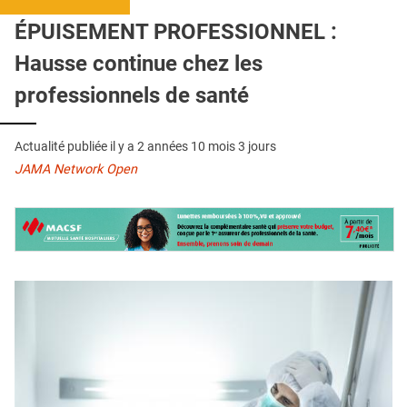
QUI SOMMES-NOUS ?
ÉPUISEMENT PROFESSIONNEL :
PUBLICITÉ
Hausse continue chez les
CONDITIONS GÉNÉRALES
professionnels de santé
CONTACT
Actualité publiée il y a
2 années 10 mois 3 jours
CRÉDITS
JAMA Network Open