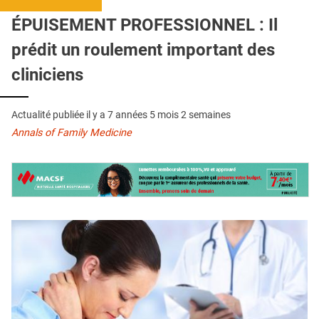
QUI SOMMES-NOUS ?
ÉPUISEMENT PROFESSIONNEL : Il
PUBLICITÉ
prédit un roulement important des
CONDITIONS GÉNÉRALES
cliniciens
CONTACT
Actualité publiée il y a
7 années 5 mois 2 semaines
CRÉDITS
Annals of Family Medicine