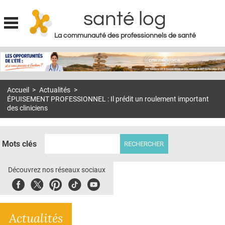
santé log
La communauté des professionnels de santé
Jump to navigation
MON COMPTE
ABONNEMENT
Accueil
>
Actualités
>
S'ABONNER À LA REVUE SOIN À DOMICILE
ÉPUISEMENT PROFESSIONNEL : Il prédit un roulement important
des cliniciens
ACTUS
DOSSIERS
Mots clés
RÉSEAUX
Découvrez nos réseaux sociaux
E-REVUE SAD
Facebook
Twitter
Pinterest
Tiktok
Youbute
THÉMA
L'APP
Actualités