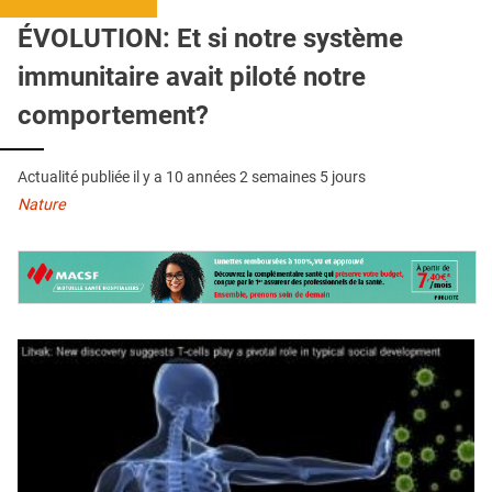
QUI SOMMES-NOUS ?
ÉVOLUTION: Et si notre système
PUBLICITÉ
immunitaire avait piloté notre
CONDITIONS GÉNÉRALES
comportement?
CONTACT
Actualité publiée il y a
10 années 2 semaines 5 jours
CRÉDITS
Nature