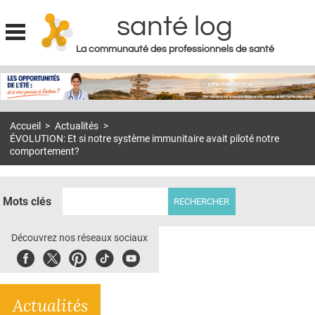
santé log
La communauté des professionnels de santé
Jump to navigation
MON COMPTE
ABONNEMENT
Accueil
>
Actualités
>
S'ABONNER À LA REVUE SOIN À DOMICILE
ÉVOLUTION: Et si notre système immunitaire avait piloté notre
comportement?
ACTUS
DOSSIERS
Mots clés
RÉSEAUX
Découvrez nos réseaux sociaux
E-REVUE SAD
Facebook
Twitter
Pinterest
Tiktok
Youbute
THÉMA
L'APP
Actualités