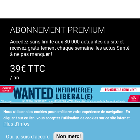
ABONNEMENT PREMIUM
Accédez sans limite aux 30 000 actualités du site et
recevez gratuitement chaque semaine, les actus Santé
à ne pas manquer !
39€ TTC
/ an
S'ABONNER
Nous utilisons les cookies pour améliorer votre expérience de navigation.
En
cliquant sur ce lien, vous acceptez l'utilisation de cookies sur ce site internet.
Copyright
©
2026 ALLIEDHEALTH
Plus d'infos
Oui, je suis d'accord
Non merci
KAURIWEB