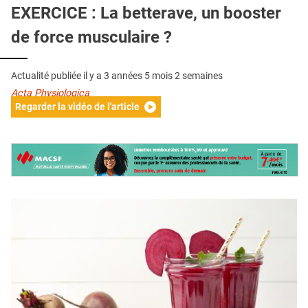
QUI SOMMES-NOUS ?
EXERCICE : La betterave, un booster
de force musculaire ?
PUBLICITÉ
CONDITIONS GÉNÉRALES
Actualité publiée il y a
3 années 5 mois 2 semaines
CONTACT
Acta Physiologica
Regarder la vidéo de l'article
CRÉDITS