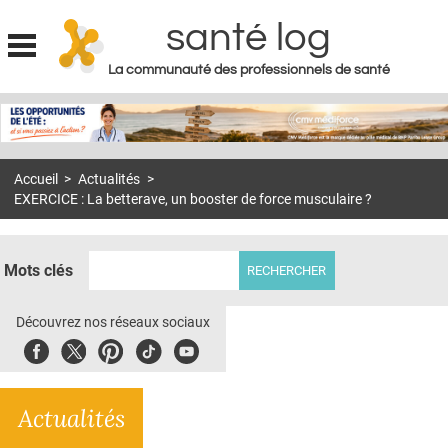
santé log
La communauté des professionnels de santé
Jump to navigation
MON COMPTE
ABONNEMENT
Accueil
>
Actualités
>
S'ABONNER À LA REVUE SOIN À DOMICILE
EXERCICE : La betterave, un booster de force musculaire ?
ACTUS
DOSSIERS
Mots clés
RÉSEAUX
Découvrez nos réseaux sociaux
E-REVUE SAD
Facebook
Twitter
Pinterest
Tiktok
Youbute
THÉMA
Actualités
L'APP