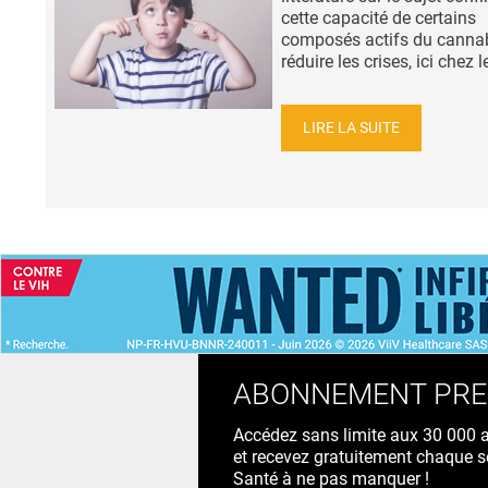
cette capacité de certains
composés actifs du cannab
réduire les crises, ici chez le
LIRE LA SUITE
ACCUEIL
NEWS
ABONNEMENT PR
Accédez sans limite aux 30 000 ac
et recevez gratuitement chaque s
Santé à ne pas manquer !