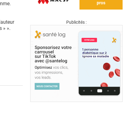
pros
amme.
’auteur
Publicités :
s » ».