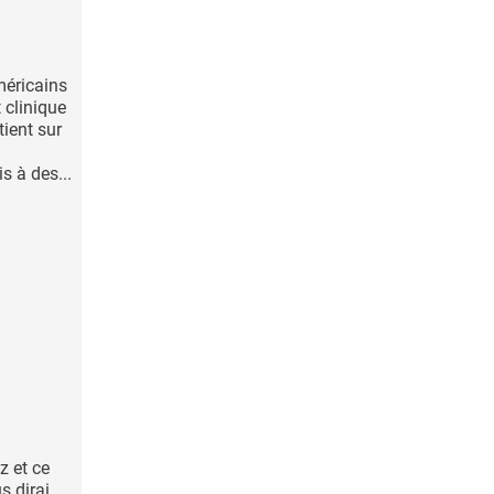
méricains
 clinique
tient sur
 à des...
z et ce
s dirai