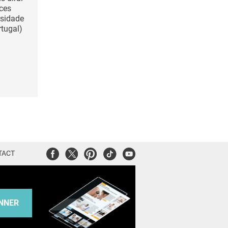
 ces
rsidade
rtugal)
Facebook
Twitter
Pinterest
Tiktok
Youtube
TACT
NNER