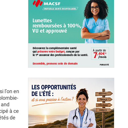
si l’on en
Colombie-
h and
cipé à ce
êtés de