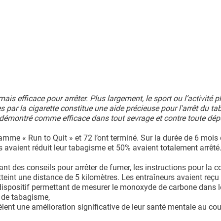
is efficace pour arrêter. Plus largement, le sport ou l’activité 
 par la cigarette constitue une aide précieuse pour l'arrêt du t
à démontré comme efficace dans tout sevrage et contre toute d
mme « Run to Quit » et 72 l’ont terminé. Sur la durée de 6 mois 
vaient réduit leur tabagisme et 50% avaient totalement arrêté
es conseils pour arrêter de fumer, les instructions pour la cou
teint une distance de 5 kilomètres. Les entraîneurs avaient reçu
n dispositif permettant de mesurer le monoxyde de carbone dans l
x de tabagisme,
èlent une amélioration significative de leur santé mentale au co