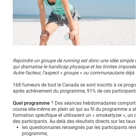
Rejoindre un groupe de running est donc une idée simple ma
qui dramatise le handicap physique et les limites imposées
Autre facteur, l’aspect « groupe » ou communautaire déj
168 fumeurs de tout le Canada se sont inscrits à ce progra
après achèvement du programme, 91% de ces participants a
Quel programme
? Des séances hebdomadaires comportant d
course elle-même en plein air qui au fil du programme a at
formation spécifique et utilisaient un « smokerlyzer », u
des participants. Au-delà des résultats directs sur les tau
les questionnaires renseignés par les participants rév
programme,