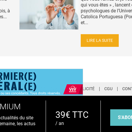
qui vous êtes » , lancent
is, à
psychologues de l’Unive
s...
Catolica Portuguesa (Po
et...
LIRE LA SUITE
LETTER
QUI SOMMES-NOUS ?
PUBLICITÉ
CGU
CON
EMIUM
39€ TTC
S'ABO
tualités du site
/ an
emaine, les actus