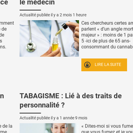
nce
le médecin
Actualité publiée il y a
2 mois 1 heure
omment
Ces chercheurs certes a
e de
parlent « d’un angle mort
de
majeur » : moins de 1 pa
s
5 -ici de plus de 65 ans-
ans.
consommant du cannabis
LIRE LA SUITE
on
TABAGISME : Lié à des traits de
personnalité ?
Actualité publiée il y a
1 année 9 mois
 de la
« Dites-moi si vous fume
irme
que vous fumez et je vou