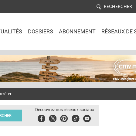
RECHERCHER
UALITÉS
DOSSIERS
ABONNEMENT
RÉSEAUX DE 
Jump to navigation
rrêter
Découvrez nos réseaux sociaux
Facebook
Twitter
Pinterest
Tiktok
Youbute