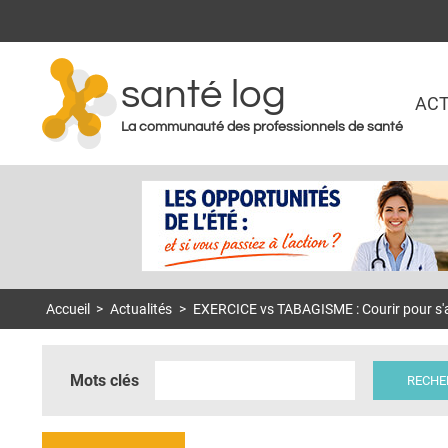
santé log
ACT
La communauté des professionnels de santé
Accueil
>
Actualités
>
EXERCICE vs TABAGISME : Courir pour s'a
Mots clés