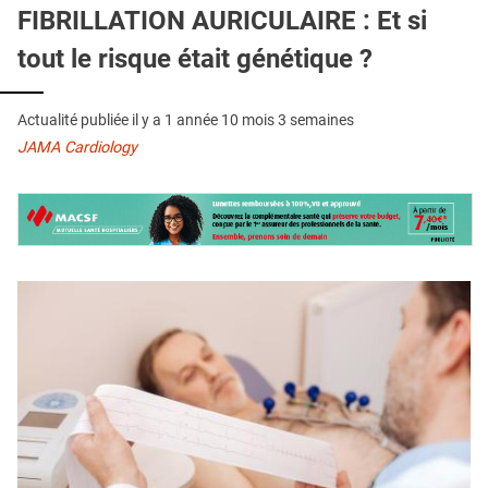
QUI SOMMES-NOUS ?
FIBRILLATION AURICULAIRE : Et si
tout le risque était génétique ?
PUBLICITÉ
CONDITIONS GÉNÉRALES
Actualité publiée il y a
1 année 10 mois 3 semaines
CONTACT
JAMA Cardiology
CRÉDITS