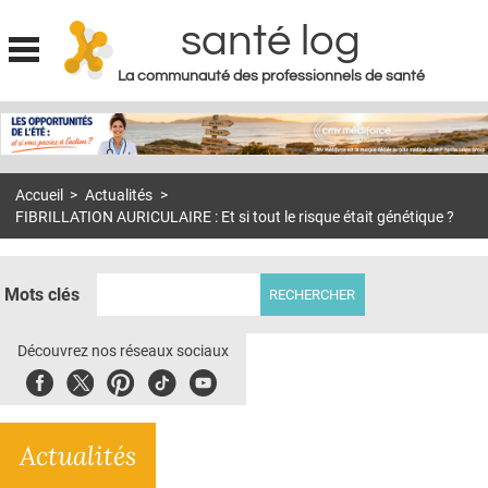
santé log
La communauté des professionnels de santé
Jump to navigation
MON COMPTE
ABONNEMENT
Accueil
>
Actualités
>
S'ABONNER À LA REVUE SOIN À DOMICILE
FIBRILLATION AURICULAIRE : Et si tout le risque était génétique ?
ACTUS
DOSSIERS
Mots clés
RÉSEAUX
Découvrez nos réseaux sociaux
E-REVUE SAD
Facebook
Twitter
Pinterest
Tiktok
Youbute
THÉMA
Actualités
L'APP