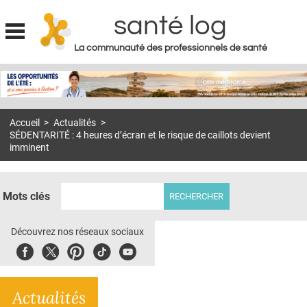
santé log
La communauté des professionnels de santé
Jump to navigation
MON COMPTE
ABONNEMENT
Accueil
>
Actualités
>
S'ABONNER À LA REVUE SOIN À DOMICILE
SÉDENTARITÉ : 4 heures d’écran et le risque de caillots devient
imminent
ACTUS
DOSSIERS
Mots clés
RÉSEAUX
Découvrez nos réseaux sociaux
E-REVUE SAD
Facebook
Twitter
Pinterest
Tiktok
Youbute
THÉMA
L'APP
Actualités