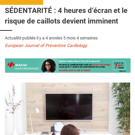
QUI SOMMES-NOUS ?
SÉDENTARITÉ : 4 heures d’écran et le
PUBLICITÉ
risque de caillots devient imminent
CONDITIONS GÉNÉRALES
Actualité publiée il y a
4 années 5 mois 4 semaines
CONTACT
European Journal of Preventive Cardiology
CRÉDITS