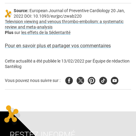
Source:
European Journal of Preventive Cardiology 20 Jan,
2022 DOI: 10.1093/eurjpc/zwab220
Television viewing and venous thrombo-embolism: a systematic
review and meta-analysis
Plus
sur
les effets de la Sédentarité
Pour en savoir plus et partager vos commentaires
Cette actualité a été publiée le
13/02/2022
par
Équipe de rédaction
Santélog
Facebook
Twitter
Pinterest
Tiktok
Youtube
Vous pouvez nous suivre sur :
RESTEZ INFORMÉ