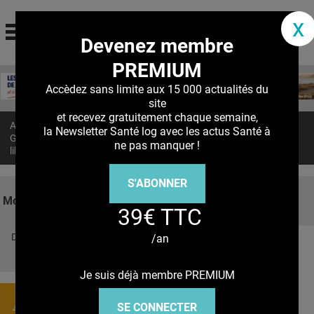
santé log
x
Devenez membre
La communauté des professionnels de santé
PREMIUM
Jump to navigation
MON COMPTE
Accèdez sans limite aux 15 000 actualités du
site
ABONNEMENT
et recevez gratuitement chaque semaine,
Accueil
>
Actualités
>
la Newsletter Santé log avec les actus Santé à
S'ABONNER À LA REVUE SOIN À DOMICILE
GALÉNIQUE : La désorganisation permet parfois une meilleure
ne pas manquer !
libération
ACTUS
S'ABONNER
DOSSIERS
Mots clés
39€ TTC
RÉSEAUX
Découvrez nos réseaux sociaux
/an
E-REVUE SAD
Facebook
Twitter
Pinterest
Tiktok
Youbute
THÉMA
Je suis déjà membre PREMIUM
L'APP
Actualités
SE CONNECTER