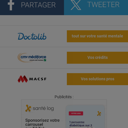
tout sur votre santé mentale
Vos crédits
Vos solutions pros
Publicités :