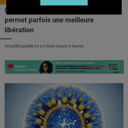
QUI SOMMES-NOUS ?
GALÉNIQUE : La désorganisation
PUBLICITÉ
permet parfois une meilleure
CONDITIONS GÉNÉRALES
libération
CONTACT
Actualité publiée il y a
3 mois 4 jours 6 heures
CRÉDITS