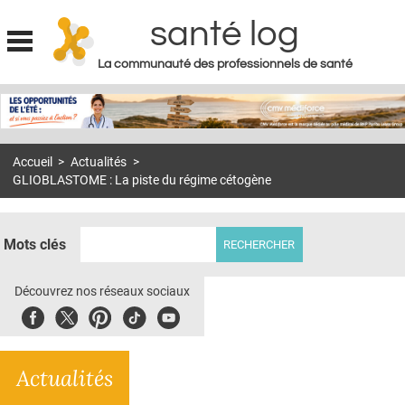
santé log
La communauté des professionnels de santé
Jump to navigation
MON COMPTE
ABONNEMENT
Accueil
>
Actualités
>
S'ABONNER À LA REVUE SOIN À DOMICILE
GLIOBLASTOME : La piste du régime cétogène
ACTUS
DOSSIERS
Mots clés
RÉSEAUX
Découvrez nos réseaux sociaux
E-REVUE SAD
Facebook
Twitter
Pinterest
Tiktok
Youbute
THÉMA
Actualités
L'APP