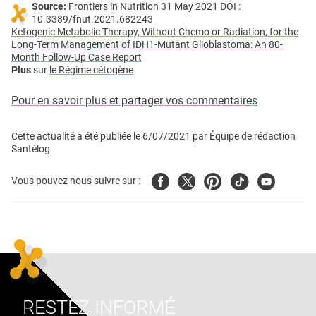
Source:
Frontiers in Nutrition 31 May 2021 DOI :
10.3389/fnut.2021.682243
Ketogenic Metabolic Therapy, Without Chemo or Radiation, for the
Long-Term Management of IDH1-Mutant Glioblastoma: An 80-
Month Follow-Up Case Report
Plus
sur
le Régime cétogène
Pour en savoir plus et partager vos commentaires
Cette actualité a été publiée le
6/07/2021
par
Équipe de rédaction
Santélog
Facebook
Twitter
Pinterest
Tiktok
Youtube
Vous pouvez nous suivre sur :
RESTEZ INFORMÉ