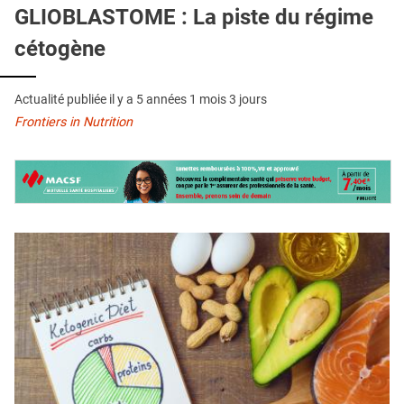
QUI SOMMES-NOUS ?
GLIOBLASTOME : La piste du régime
cétogène
PUBLICITÉ
CONDITIONS GÉNÉRALES
Actualité publiée il y a
5 années 1 mois 3 jours
CONTACT
Frontiers in Nutrition
CRÉDITS