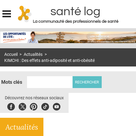
santé log
La communauté des professionnels de santé
Jump to navigation
MON COMPTE
ABONNEMENT
Accueil
>
Actualités
>
S'ABONNER À LA REVUE SOIN À DOMICILE
KIMCHI : Des effets anti-adiposité et anti-obésité
ACTUS
DOSSIERS
Mots clés
RÉSEAUX
Découvrez nos réseaux sociaux
E-REVUE SAD
Facebook
Twitter
Pinterest
Tiktok
Youbute
THÉMA
Actualités
L'APP