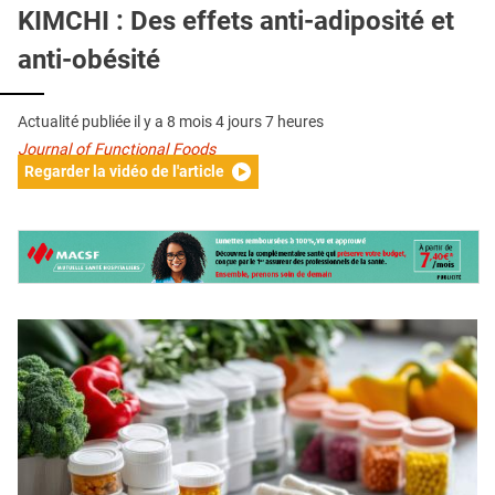
QUI SOMMES-NOUS ?
KIMCHI : Des effets anti-adiposité et
anti-obésité
PUBLICITÉ
CONDITIONS GÉNÉRALES
Actualité publiée il y a
8 mois 4 jours 7 heures
CONTACT
Journal of Functional Foods
Regarder la vidéo de l'article
CRÉDITS