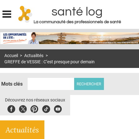
santé log
La communauté des professionnels de santé
Jump to navigation
MON COMPTE
ABONNEMENT
Accueil
>
Actualités
>
S'ABONNER À LA REVUE SOIN À DOMICILE
GREFFE de VESSIE : C’est presque pour demain
ACTUS
DOSSIERS
Mots clés
RÉSEAUX
Découvrez nos réseaux sociaux
E-REVUE SAD
Facebook
Twitter
Pinterest
Tiktok
Youbute
THÉMA
Actualités
L'APP