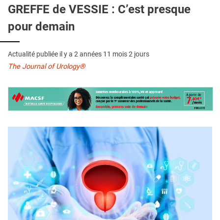
QUI SOMMES-NOUS ?
GREFFE de VESSIE : C’est presque
pour demain
PUBLICITÉ
CONDITIONS GÉNÉRALES
Actualité publiée il y a
2 années 11 mois 2 jours
CONTACT
The Journal of Urology®
CRÉDITS