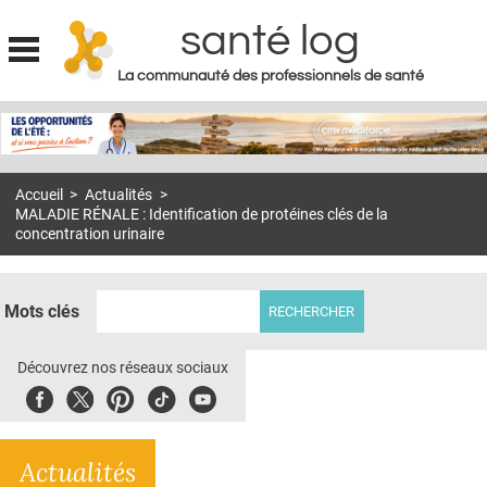
santé log
La communauté des professionnels de santé
Jump to navigation
MON COMPTE
ABONNEMENT
Accueil
>
Actualités
>
S'ABONNER À LA REVUE SOIN À DOMICILE
MALADIE RÉNALE : Identification de protéines clés de la
concentration urinaire
ACTUS
DOSSIERS
Mots clés
RÉSEAUX
Découvrez nos réseaux sociaux
E-REVUE SAD
Facebook
Twitter
Pinterest
Tiktok
Youbute
THÉMA
L'APP
Actualités