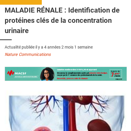
QUI SOMMES-NOUS ?
MALADIE RÉNALE : Identification de
PUBLICITÉ
protéines clés de la concentration
CONDITIONS GÉNÉRALES
urinaire
CONTACT
Actualité publiée il y a
4 années 2 mois 1 semaine
CRÉDITS
Nature Communications