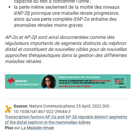
capacité du rein à concentrer l'urine ;
la perte même seulement de la moitié des niveaux
d'AP-2β provoque une maladie rénale progressive,
alors qu'une perte complète d'AP-2α entraîne des
anomalies rénales moins graves.
AP-2α et AP-2β sont ainsi documentées comme des
régulateurs importants de segments distincts du néphron
distal et constituent de nouvelles cibles pour de nouvelles
approches thérapeutiques dans la gestion des différentes
maladies rénales.
Source:
Nature Communications 25 April, 2022 DOI :
10.1038/s41467-022-29644-3
Transcription factors AP-2α and AP-2β regulate distinct segments
of the distal nephron in the mammalian kidney
Plus
sur
La Maladie rénale