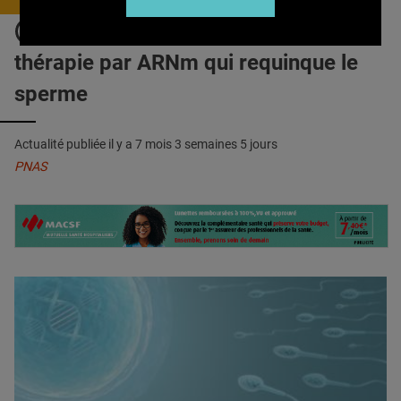
QUI SOMMES-NOUS ?
INFERTILITÉ masculine : Une
PUBLICITÉ
thérapie par ARNm qui requinque le
CONDITIONS GÉNÉRALES
sperme
CONTACT
Actualité publiée il y a
7 mois 3 semaines 5 jours
CRÉDITS
PNAS