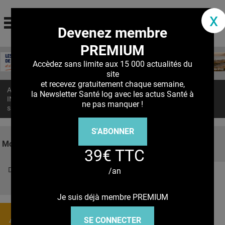
santé log
x
Devenez membre
La communauté des professionnels de santé
PREMIUM
Jump to navigation
MON COMPTE
Accèdez sans limite aux 15 000 actualités du
site
ABONNEMENT
et recevez gratuitement chaque semaine,
Accueil
>
Actualités
>
la Newsletter Santé log avec les actus Santé à
S'ABONNER À LA REVUE SOIN À DOMICILE
INFERTILITÉ masculine : Une thérapie par ARNm qui requinque le
ne pas manquer !
sperme
ACTUS
S'ABONNER
DOSSIERS
Mots clés
39€ TTC
RÉSEAUX
Découvrez nos réseaux sociaux
/an
E-REVUE SAD
Facebook
Twitter
Pinterest
Tiktok
Youbute
THÉMA
Je suis déjà membre PREMIUM
L'APP
Actualités
SE CONNECTER