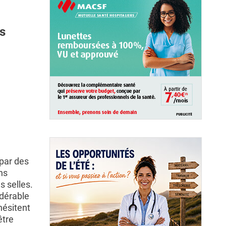
s
 par des
ns
s selles.
idérable
hésitent
être