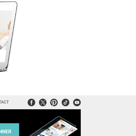
Facebook
Twitter
Pinterest
Tiktok
Youtube
TACT
NNER