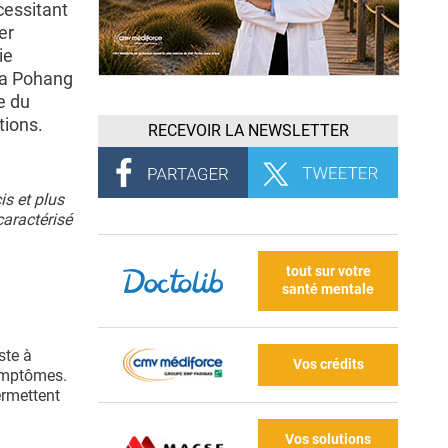
cessitant
er
ie
la Pohang
e du
ions.
RECEVOIR LA NEWSLETTER
is et plus
 caractérisé
tout sur votre
santé mentale
ste à
Vos crédits
symptômes.
ermettent
Vos solutions