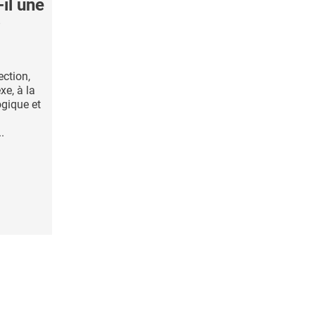
il une
?
ection,
e, à la
ogique et
.