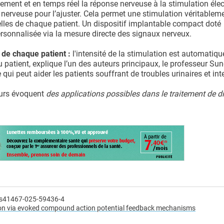
ement et en temps réel la réponse nerveuse à la stimulation élec
 nerveuse pour l’ajuster. Cela permet une stimulation véritablem
elles de chaque patient. Un dispositif implantable compact doté
ersonnalisée via la mesure directe des signaux nerveux.
 de chaque patient :
l'intensité de la stimulation est automatiq
u patient, explique l’un des auteurs principaux, le professeur Su
e qui peut aider les patients souffrant de troubles urinaires et in
heurs évoquent
des applications possibles dans le traitement de d
/s41467-025-59436-4
lation via evoked compound action potential feedback mechanisms