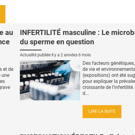
e au
INFERTILITÉ masculine : Le micro
nce
du sperme en question
Actualité publiée il y a
2 années 6 mois
Des facteurs génétiques
 et de
de vie et environnement
e une
(expositions) ont été su
les
pour expliquer la préval
grave
croissante de l’infertilit
d...
LIRE LA SUITE