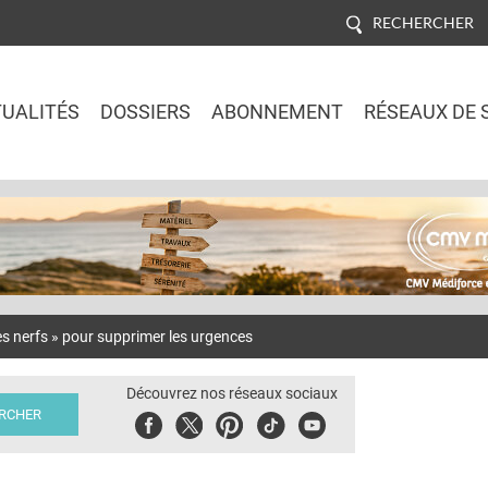
RECHERCHER
UALITÉS
DOSSIERS
ABONNEMENT
RÉSEAUX DE 
Jump to navigation
s nerfs » pour supprimer les urgences
Découvrez nos réseaux sociaux
Facebook
Twitter
Pinterest
Tiktok
Youbute