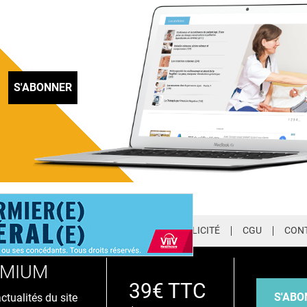
S'ABONNER
LETTER
QUI SOMMES-NOUS ?
PUBLICITÉ
CGU
CON
EMIUM
39€ TTC
S'ABO
tualités du site