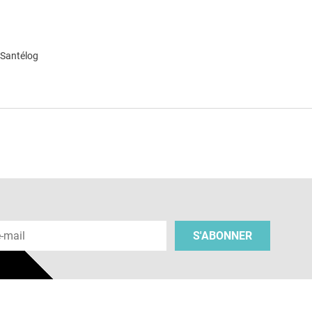
 Santélog
e
 e-mail
S'ABONNER