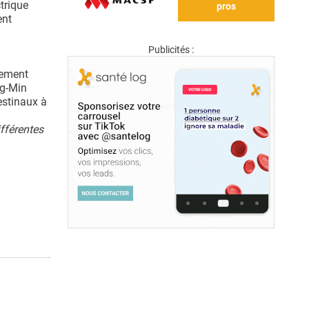
trique
pros
ent
Publicités :
uement
ng-Min
testinaux à
ifférentes