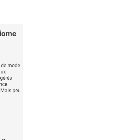
biome
, de mode
aux
ggérés
ence
é. Mais peu