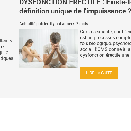
DYSFONCTION ÉRECTILE : Existe-t-
définition unique de l'impuissance 
Actualité publiée il y a
4 années 2 mois
Car la sexualité, dont l'ér
est un processus complex
lleur »
fois biologique, psychol
ce
social. L'OMS donne à la
qui a
dysfonction érectile une..
atiques
LIRE LA SUITE