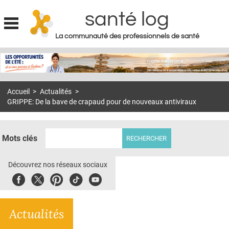
santé log
La communauté des professionnels de santé
Jump to navigation
MON COMPTE
ABONNEMENT
Accueil
>
Actualités
>
S'ABONNER À LA REVUE SOIN À DOMICILE
GRIPPE: De la bave de crapaud pour de nouveaux antiviraux
ACTUS
DOSSIERS
Mots clés
RÉSEAUX
Découvrez nos réseaux sociaux
E-REVUE SAD
Facebook
Twitter
Pinterest
Tiktok
Youbute
THÉMA
Actualités
L'APP