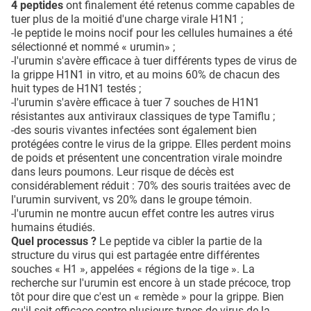
4 peptides
ont finalement été retenus comme capables de
tuer plus de la moitié d'une charge virale H1N1 ;
-le peptide le moins nocif pour les cellules humaines a été
sélectionné et nommé « urumin» ;
-l'urumin s'avère efficace à tuer différents types de virus de
la grippe H1N1 in vitro, et au moins 60% de chacun des
huit types de H1N1 testés ;
-l'urumin s'avère efficace à tuer 7 souches de H1N1
résistantes aux antiviraux classiques de type Tamiflu ;
-des souris vivantes infectées sont également bien
protégées contre le virus de la grippe. Elles perdent moins
de poids et présentent une concentration virale moindre
dans leurs poumons. Leur risque de décès est
considérablement réduit : 70% des souris traitées avec de
l'urumin survivent, vs 20% dans le groupe témoin.
-l'urumin ne montre aucun effet contre les autres virus
humains étudiés.
Quel processus ?
Le peptide va cibler la partie de la
structure du virus qui est partagée entre différentes
souches « H1 », appelées « régions de la tige ». La
recherche sur l'urumin est encore à un stade précoce, trop
tôt pour dire que c'est un « remède » pour la grippe. Bien
qu'il soit efficace contre plusieurs types de virus de la