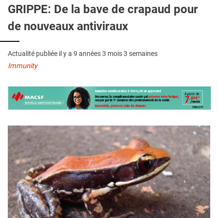
QUI SOMMES-NOUS ?
GRIPPE: De la bave de crapaud pour
de nouveaux antiviraux
PUBLICITÉ
CONDITIONS GÉNÉRALES
Actualité publiée il y a
9 années 3 mois 3 semaines
CONTACT
Immunity
CRÉDITS