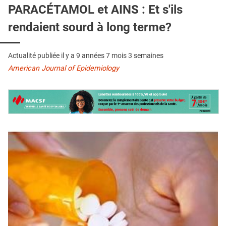
QUI SOMMES-NOUS ?
PARACÉTAMOL et AINS : Et s'ils
rendaient sourd à long terme?
PUBLICITÉ
CONDITIONS GÉNÉRALES
Actualité publiée il y a
9 années 7 mois 3 semaines
CONTACT
American Journal of Epidemiology
CRÉDITS