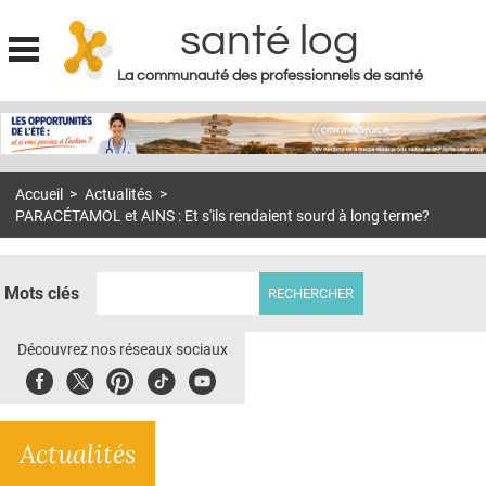
santé log
La communauté des professionnels de santé
Jump to navigation
MON COMPTE
ABONNEMENT
Accueil
>
Actualités
>
S'ABONNER À LA REVUE SOIN À DOMICILE
PARACÉTAMOL et AINS : Et s'ils rendaient sourd à long terme?
ACTUS
DOSSIERS
Mots clés
RÉSEAUX
Découvrez nos réseaux sociaux
E-REVUE SAD
Facebook
Twitter
Pinterest
Tiktok
Youbute
THÉMA
Actualités
L'APP