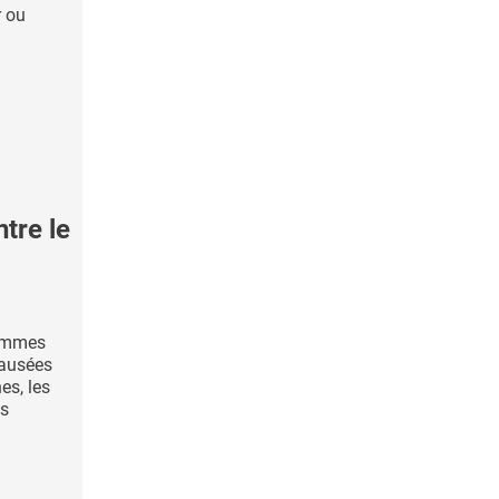
r ou
tre le
femmes
ausées
es, les
es