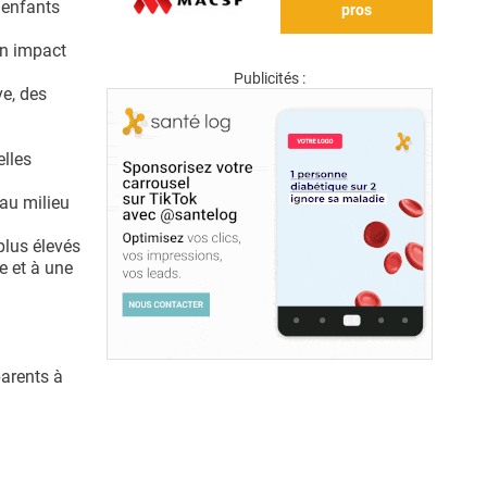
 enfants
pros
un impact
Publicités :
ve, des
elles
au milieu
plus élevés
e et à une
parents à