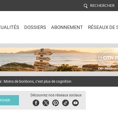
RECHERCHER
UALITÉS
DOSSIERS
ABONNEMENT
RÉSEAUX DE 
Jump to navigation
Moins de bonbons, c’est plus de cognition
Découvrez nos réseaux sociaux
Facebook
Twitter
Pinterest
Tiktok
Youbute