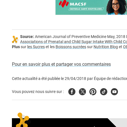
Source:
American Journal of Preventive Medicine May, 2018
Associations of Prenatal and Child Sugar Intake With Child C
Plus
sur
les Sucres
et les
Boissons sucrées
sur
Nutrition Blog
et
Ob
Pour en savoir plus et partager vos commentaires
Cette actualité a été publiée le
29/04/2018
par
Équipe de rédactio
Facebook
Twitter
Pinterest
Tiktok
Youtub
Vous pouvez nous suivre sur :