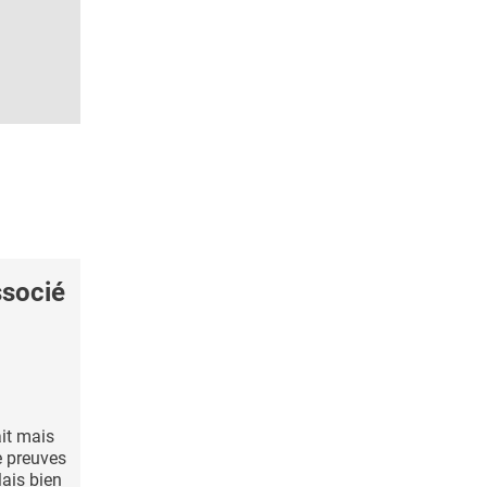
ssocié
ait mais
e preuves
Mais bien