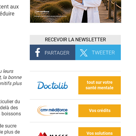
tent aux
éduire
RECEVOIR LA NEWSLETTER
u leurs
t, la bonne
tout sur votre
nitifs plus
santé mentale
iculier du
-delà des
Vos crédits
s boissons
de sucre
de plus de
Vos solutions