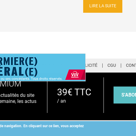
LIRE LA SUITE
LETTER
QUI SOMMES-NOUS ?
PUBLICITÉ
CGU
CON
EMIUM
39€ TTC
S'ABO
tualités du site
/ an
emaine, les actus
de navigation.
En cliquant sur ce lien, vous acceptez
Copyright
©
2026 ALLIEDHEALTH