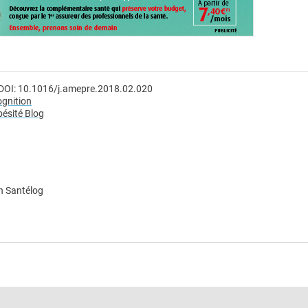
 DOI: 10.1016/j.amepre.2018.02.020
ognition
ésité Blog
n Santélog
e