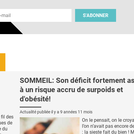
 e-mail
S'ABONNER
SOMMEIL: Son déficit fortement a
à un risque accru de surpoids et
d'obésité!
Actualité publiée il y a
9 années 11 mois
fil des
On le pensait, on le croy
ues de
l’on n’avait pas encore d
e du
: la sieste fait du bien ! 