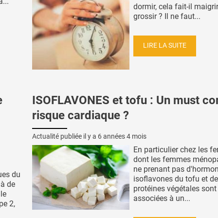
...
dormir, cela fait-il maigri
grossir ? Il ne faut...
LIRE LA SUITE
e
ISOFLAVONES et tofu : Un must con
risque cardiaque ?
Actualité publiée il y a
6 années 4 mois
En particulier chez les 
dont les femmes ménop
ne prenant pas d'hormon
ues du
isoflavones du tofu et d
là de
protéines végétales sont
 le
associées à un...
pe 2,