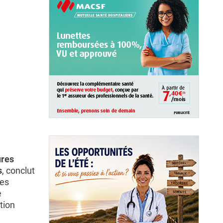
ures
s
, conclut
les
e
tion