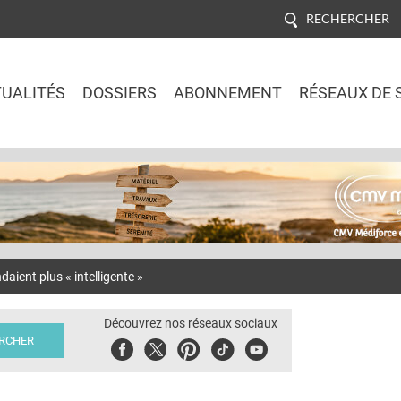
RECHERCHER
UALITÉS
DOSSIERS
ABONNEMENT
RÉSEAUX DE 
Jump to navigation
ient plus « intelligente »
Découvrez nos réseaux sociaux
Facebook
Twitter
Pinterest
Tiktok
Youbute