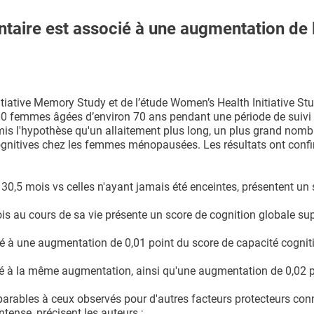
aire est associé à une augmentation de 
tiative Memory Study et de l’étude Women’s Health Initiative St
00 femmes âgées d’environ 70 ans pendant une période de suivi 
émis l'hypothèse qu'un allaitement plus long, un plus grand nomb
ognitives chez les femmes ménopausées. Les résultats ont confi
,5 mois vs celles n'ayant jamais été enceintes, présentent un 
 au cours de sa vie présente un score de cognition globale sup
 à une augmentation de 0,01 point du score de capacité cognit
é à la même augmentation, ainsi qu'une augmentation de 0,02 p
arables à ceux observés pour d'autres facteurs protecteurs conn
tense, précisent les auteurs ;