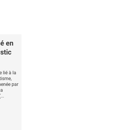
é en
stic
 lié à la
utisme,
menée par
la
...