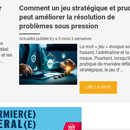
r
Comment un jeu stratégique et pru
peut améliorer la résolution de
problèmes sous pression
Actualité publiée il y a
5 mois 3 semaines
on
Le mot « jeu » évoque so
déal
hasard, l'adrénaline et la
 et les
risque. Pourtant, lorsqu'il
..
pratiqué de manière réflé
stratégique, le jeu d'...
LIRE LA SUITE