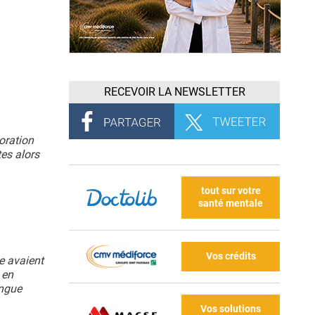
RECEVOIR LA NEWSLETTER
ioration
es alors
tout sur votre
santé mentale
Vos crédits
e avaient
 en
ongue
Vos solutions