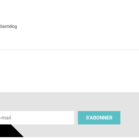
 Santélog
e
 e-mail
S'ABONNER