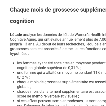
Chaque mois de grossesse supplément
cognition
L’étude
analyse les données de l’étude Women’s Health Ini
Cognitive Aging, qui ont évalué annuellement plus de 7.0
jusqu’à 13 ans. Au début de leurs recherches, l'équipe a 
grossesses seraient associés à de meilleures fonctions c
hypothèse :
les femmes ayant été enceintes en moyenne pendant 30
cognition globale supérieur de 0,31 % ;
une femme qui a allaité en moyenne pendant 11,6 mois
0,12 % ;
chaque mois de grossesse supplémentaire est associé
globale ;
chaque mois d'allaitement supplémentaire est associ
score de mémoire verbale et visuelle ;
si ces effets peuvent sembler modestes, ils sont comp
que l'absence de tabagisme et une activité physique in