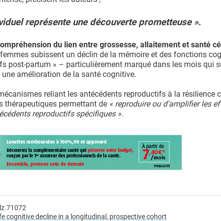
ividuel représente une découverte prometteuse ».
ompréhension du lien entre grossesse, allaitement et santé c
 femmes subissent un déclin de la mémoire et des fonctions cog
ifs post-partum » – particulièrement marqué dans les mois qui s
 une amélioration de la santé cognitive.
mécanismes reliant les antécédents reproductifs à la résilience c
tes thérapeutiques permettant de
« reproduire ou d'amplifier les ef
cédents reproductifs spécifiques ».
alz.71072
e cognitive decline in a longitudinal, prospective cohort