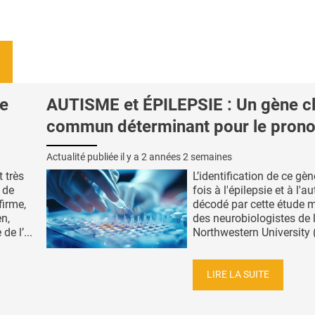
ve
AUTISME et ÉPILEPSIE : Un gène cl
commun déterminant pour le prono
Actualité publiée il y a
2 années 2 semaines
 très
L’identification de ce gène
 de
fois à l'épilepsie et à l'a
firme,
décodé par cette étude 
n,
des neurobiologistes de 
de l’...
Northwestern University (
LIRE LA SUITE