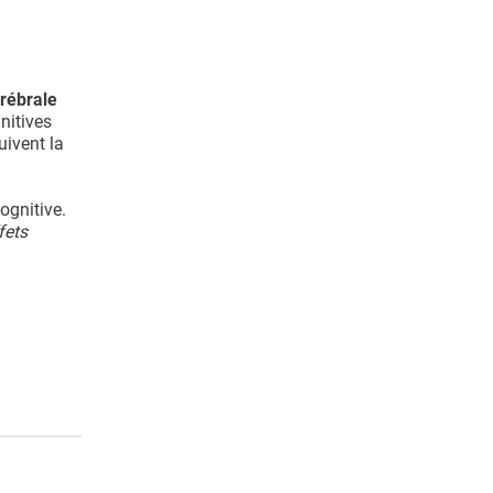
érébrale
nitives
uivent la
ognitive.
fets