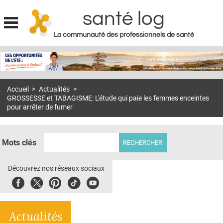
santé log
La communauté des professionnels de santé
Jump to navigation
MON COMPTE
ABONNEMENT
Accueil
>
Actualités
>
S'ABONNER À LA REVUE SOIN À DOMICILE
GROSSESSE et TABAGISME: L'étude qui paie les femmes enceintes
pour arrêter de fumer
ACTUS
DOSSIERS
Mots clés
RÉSEAUX
Découvrez nos réseaux sociaux
E-REVUE SAD
Facebook
Twitter
Pinterest
Tiktok
Youbute
THÉMA
L'APP
Actualités