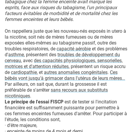
tabagique chez la femme enceinte avait marqué les
esprits, face aux risques du tabagisme, l'un principaux
facteurs évitables de morbidité et de mortalité chez les
femmes enceintes et leurs bébés.
On rappellera juste que les nouveau-nés exposés in utero à
la nicotine, soit nés de mères fumeuses ou de mères
exposées elles-mêmes au tabagisme passif, outre des
troubles respiratoires, de
capacité aérobie
et des problèmes
d'
asthme
, présentent des
troubles de développement du
cerveau
, avec
des capacités physiologiques, sensorielles,
motrices et d'attention réduites
, présentent un risque accru
de
cardiopathie
, et
autres anomalies congénitales
.
Ces
bébés vont jusqu'à grimacer dans l'utérus de leurs mères…
Par ailleurs, on sait que, durant la grossesse il est
préférable de s'arrêter
sans recours aux substituts
nicotiniques
.
Le principe de l'essai FISCP
est de tester si l'incitation
financière est suffisamment puissante pour permettre à
ces femmes enceintes fumeuses d'arrêter. Pour participer à
l'étude, les conditions sont,
· d'être majeure,
· enceinte de moins de 4 mois et demi