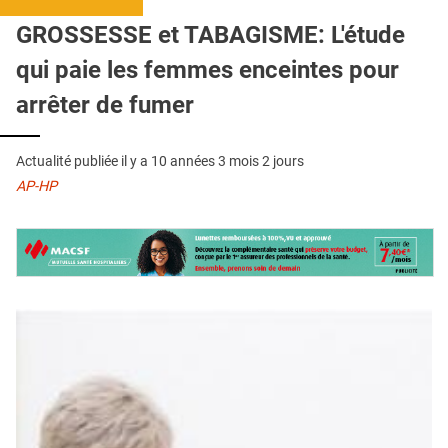
QUI SOMMES-NOUS ?
GROSSESSE et TABAGISME: L'étude
PUBLICITÉ
qui paie les femmes enceintes pour
CONDITIONS GÉNÉRALES
arrêter de fumer
CONTACT
Actualité publiée il y a
10 années 3 mois 2 jours
CRÉDITS
AP-HP