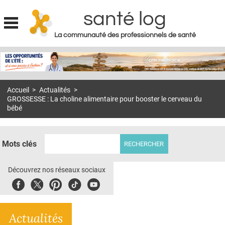
santé log
La communauté des professionnels de santé
Jump to navigation
MON COMPTE
ABONNEMENT
Accueil
>
Actualités
>
S'ABONNER À LA REVUE SOIN À DOMICILE
GROSSESSE : La choline alimentaire pour booster le cerveau du
bébé
ACTUS
DOSSIERS
Mots clés
RÉSEAUX
Découvrez nos réseaux sociaux
E-REVUE SAD
Facebook
Twitter
Pinterest
Tiktok
Youbute
THÉMA
L'APP
Actualités