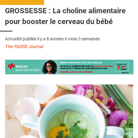
QUI SOMMES-NOUS ?
GROSSESSE : La choline alimentaire
PUBLICITÉ
pour booster le cerveau du bébé
CONDITIONS GÉNÉRALES
Actualité publiée il y a
8 années 6 mois 3 semaines
CONTACT
The FASEB Journal
CRÉDITS