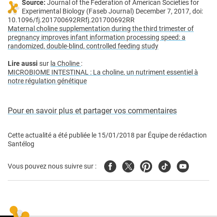
Source:
Journal of the Federation of American Societies for
Experimental Biology (Faseb Journal) December 7, 2017, doi:
10.1096/fj.201700692RRfj.201700692RR
Maternal choline supplementation during the third trimester of
pregnancy improves infant information processing speed: a
randomized, double-blind, controlled feeding study
Lire aussi
sur
la Choline
:
MICROBIOME INTESTINAL : La choline, un nutriment essentiel à
notre régulation génétique
Pour en savoir plus et partager vos commentaires
Cette actualité a été publiée le
15/01/2018
par
Équipe de rédaction
Santélog
Facebook
Twitter
Pinterest
Tiktok
Youtube
Vous pouvez nous suivre sur :