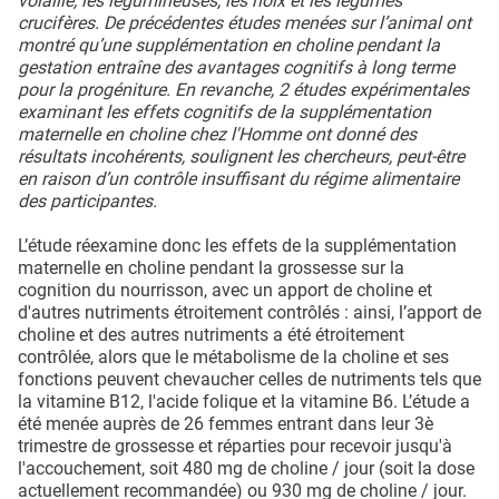
volaille, les légumineuses, les noix et les légumes
crucifères. De précédentes études menées sur l’animal ont
montré qu’une supplémentation en choline pendant la
gestation entraîne des avantages cognitifs à long terme
pour la progéniture. En revanche, 2 études expérimentales
examinant les effets cognitifs de la supplémentation
maternelle en choline chez l'Homme ont donné des
résultats incohérents, soulignent les chercheurs, peut-être
en raison d’un contrôle insuffisant du régime alimentaire
des participantes.
L’étude réexamine donc les effets de la supplémentation
maternelle en choline pendant la grossesse sur la
cognition du nourrisson, avec un apport de choline et
d'autres nutriments étroitement contrôlés : ainsi, l’apport de
choline et des autres nutriments a été étroitement
contrôlée, alors que le métabolisme de la choline et ses
fonctions peuvent chevaucher celles de nutriments tels que
la vitamine B12, l'acide folique et la vitamine B6. L’étude a
été menée auprès de 26 femmes entrant dans leur 3è
trimestre de grossesse et réparties pour recevoir jusqu'à
l'accouchement, soit 480 mg de choline / jour (soit la dose
actuellement recommandée) ou 930 mg de choline / jour.