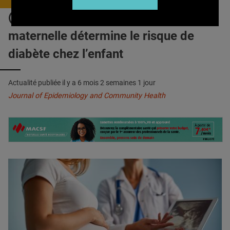
QUI SOMMES-NOUS ?
GROSSESSE : L’alimentation
PUBLICITÉ
maternelle détermine le risque de
CONDITIONS GÉNÉRALES
diabète chez l’enfant
CONTACT
Actualité publiée il y a
6 mois 2 semaines 1 jour
CRÉDITS
Journal of Epidemiology and Community Health