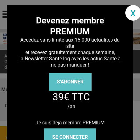
santé log
x
Devenez membre
La communauté des professionnels de santé
PREMIUM
Jump to navigation
MON COMPTE
Accèdez sans limite aux 15 000 actualités du
site
ABONNEMENT
et recevez gratuitement chaque semaine,
Accueil
>
Actualités
>
la Newsletter Santé log avec les actus Santé à
S'ABONNER À LA REVUE SOIN À DOMICILE
GROSSESSE : L’alimentation maternelle détermine le risque de
ne pas manquer !
diabète chez l’enfant
ACTUS
S'ABONNER
DOSSIERS
Mots clés
39€ TTC
RÉSEAUX
Découvrez nos réseaux sociaux
/an
E-REVUE SAD
Facebook
Twitter
Pinterest
Tiktok
Youbute
THÉMA
Je suis déjà membre PREMIUM
L'APP
Actualités
SE CONNECTER