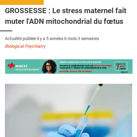
QUI SOMMES-NOUS ?
GROSSESSE : Le stress maternel fait
PUBLICITÉ
muter l'ADN mitochondrial du fœtus
CONDITIONS GÉNÉRALES
Actualité publiée il y a
5 années 6 mois 3 semaines
CONTACT
Biological Psychiatry
CRÉDITS