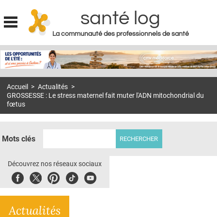
santé log
La communauté des professionnels de santé
Jump to navigation
MON COMPTE
ABONNEMENT
Accueil
>
Actualités
>
S'ABONNER À LA REVUE SOIN À DOMICILE
GROSSESSE : Le stress maternel fait muter l'ADN mitochondrial du
fœtus
ACTUS
DOSSIERS
Mots clés
RÉSEAUX
Découvrez nos réseaux sociaux
E-REVUE SAD
Facebook
Twitter
Pinterest
Tiktok
Youbute
THÉMA
L'APP
Actualités