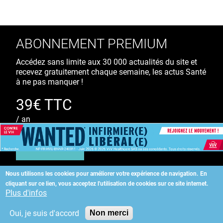
ABONNEMENT PREMIUM
Accédez sans limite aux 30 000 actualités du site et
recevez gratuitement chaque semaine, les actus Santé
à ne pas manquer !
39€ TTC
/ an
S'ABONNER
Nous utilisons les cookies pour améliorer votre expérience de navigation.
En
cliquant sur ce lien, vous acceptez l'utilisation de cookies sur ce site internet.
Copyright
©
2026 ALLIEDHEALTH
Plus d'infos
Oui, je suis d'accord
Non merci
KAURIWEB