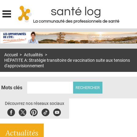
santé log
La communauté des professionnels de santé
Jump to navigation
MON COMPTE
ABONNEMENT
Accueil
>
Actualités
>
S'ABONNER À LA REVUE SOIN À DOMICILE
HÉPATITE A: Stratégie transitoire de vaccination suite aux tensions
d'approvisionnement
ACTUS
DOSSIERS
Mots clés
RÉSEAUX
Découvrez nos réseaux sociaux
E-REVUE SAD
Facebook
Twitter
Pinterest
Tiktok
Youbute
THÉMA
L'APP
Actualités