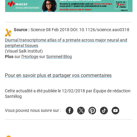
Source :
Science 08 Feb 2018 DOI: 10.1126/science.aao0318
Diurnal transcriptome atlas of a primate across major neural and
peripheral tissues
(Visuel Salk Institut)
Plus
sur
l’Horloge
sur
Sommeil Blog
Pour en savoir plus et partager vos commentaires
Cette actualité a été publiée le
12/02/2018
par
Équipe de rédaction
Santélog
Facebook
Twitter
Pinterest
Tiktok
Youtube
Vous pouvez nous suivre sur :