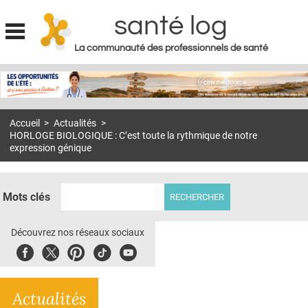
santé log
La communauté des professionnels de santé
Jump to navigation
MON COMPTE
ABONNEMENT
Accueil
>
Actualités
>
S'ABONNER À LA REVUE SOIN À DOMICILE
HORLOGE BIOLOGIQUE : C’est toute la rythmique de notre
expression génique
ACTUS
DOSSIERS
Mots clés
RÉSEAUX
Découvrez nos réseaux sociaux
E-REVUE SAD
Facebook
Twitter
Pinterest
Tiktok
Youbute
THÉMA
L'APP
Actualités