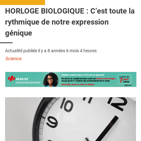
QUI SOMMES-NOUS ?
HORLOGE BIOLOGIQUE : C’est toute la
PUBLICITÉ
rythmique de notre expression
CONDITIONS GÉNÉRALES
génique
CONTACT
Actualité publiée il y a
8 années 6 mois 4 heures
CRÉDITS
Science