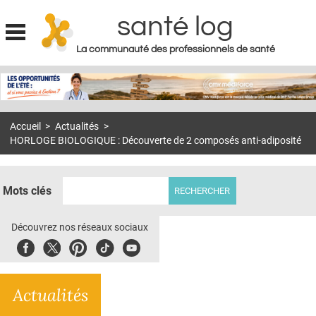
santé log
La communauté des professionnels de santé
Jump to navigation
MON COMPTE
ABONNEMENT
Accueil
>
Actualités
>
S'ABONNER À LA REVUE SOIN À DOMICILE
HORLOGE BIOLOGIQUE : Découverte de 2 composés anti-adiposité
ACTUS
DOSSIERS
Mots clés
RÉSEAUX
Découvrez nos réseaux sociaux
E-REVUE SAD
Facebook
Twitter
Pinterest
Tiktok
Youbute
THÉMA
Actualités
L'APP