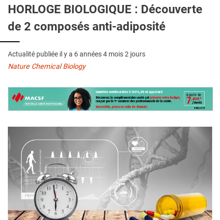
QUI SOMMES-NOUS ?
HORLOGE BIOLOGIQUE : Découverte
de 2 composés anti-adiposité
PUBLICITÉ
CONDITIONS GÉNÉRALES
Actualité publiée il y a
6 années 4 mois 2 jours
CONTACT
Nature Chemical Biology
CRÉDITS