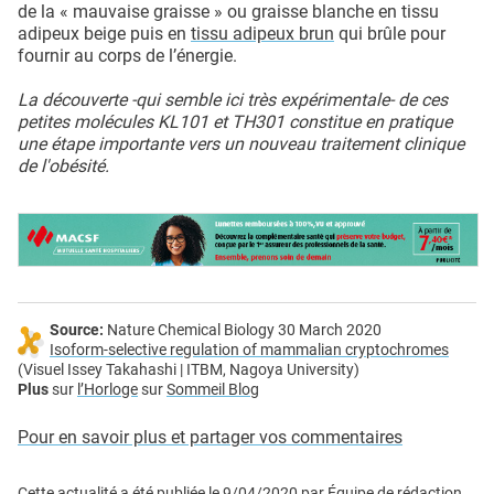
de la « mauvaise graisse » ou graisse blanche en tissu
adipeux beige puis en
tissu adipeux brun
qui brûle pour
fournir au corps de l’énergie.
La découverte -qui semble ici très expérimentale- de ces
petites molécules KL101 et TH301 constitue en pratique
une étape importante vers un nouveau traitement clinique
de l'obésité.
Source:
Nature Chemical Biology 30 March 2020
Isoform-selective regulation of mammalian cryptochromes
(Visuel Issey Takahashi | ITBM, Nagoya University)
Plus
sur
l’Horloge
sur
Sommeil Blog
Pour en savoir plus et partager vos commentaires
Cette actualité a été publiée le
9/04/2020
par
Équipe de rédaction