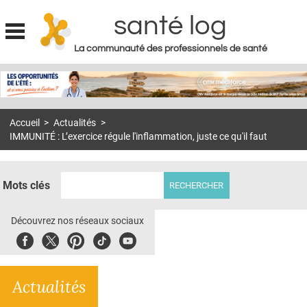
santé log
La communauté des professionnels de santé
Jump to navigation
MON COMPTE
ABONNEMENT
Accueil
>
Actualités
>
S'ABONNER À LA REVUE SOIN À DOMICILE
IMMUNITÉ : L’exercice régule l'inflammation, juste ce qu'il faut
ACTUS
DOSSIERS
Mots clés
RÉSEAUX
Découvrez nos réseaux sociaux
E-REVUE SAD
Facebook
Twitter
Pinterest
Tiktok
Youbute
THÉMA
Actualités
L'APP