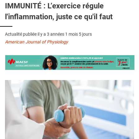
QUI SOMMES-NOUS ?
IMMUNITÉ : L’exercice régule
l'inflammation, juste ce qu'il faut
PUBLICITÉ
CONDITIONS GÉNÉRALES
Actualité publiée il y a
3 années 1 mois 5 jours
CONTACT
American Journal of Physiology
CRÉDITS