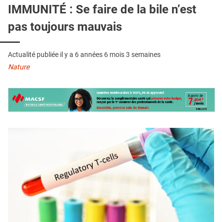
QUI SOMMES-NOUS ?
IMMUNITÉ : Se faire de la bile n’est
pas toujours mauvais
PUBLICITÉ
CONDITIONS GÉNÉRALES
Actualité publiée il y a
6 années 6 mois 3 semaines
CONTACT
Nature
CRÉDITS