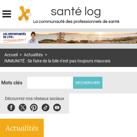
santé log
La communauté des professionnels de santé
Jump to navigation
MON COMPTE
ABONNEMENT
Accueil
>
Actualités
>
S'ABONNER À LA REVUE SOIN À DOMICILE
IMMUNITÉ : Se faire de la bile n’est pas toujours mauvais
ACTUS
DOSSIERS
Mots clés
RÉSEAUX
Découvrez nos réseaux sociaux
E-REVUE SAD
Facebook
Twitter
Pinterest
Tiktok
Youbute
THÉMA
Actualités
L'APP