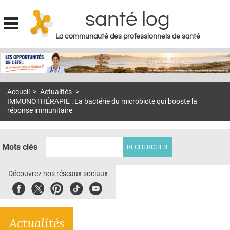
santé log
La communauté des professionnels de santé
Jump to navigation
MON COMPTE
ABONNEMENT
Accueil
>
Actualités
>
S'ABONNER À LA REVUE SOIN À DOMICILE
IMMUNOTHÉRAPIE : La bactérie du microbiote qui booste la
réponse immunitaire
ACTUS
DOSSIERS
Mots clés
RÉSEAUX
Découvrez nos réseaux sociaux
E-REVUE SAD
Facebook
Twitter
Pinterest
Tiktok
Youbute
THÉMA
L'APP
Actualités