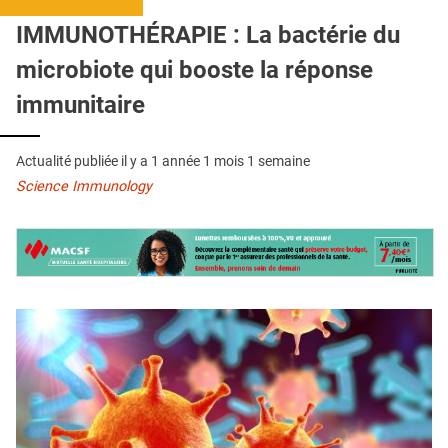
QUI SOMMES-NOUS ?
IMMUNOTHÉRAPIE : La bactérie du
PUBLICITÉ
microbiote qui booste la réponse
CONDITIONS GÉNÉRALES
immunitaire
CONTACT
Actualité publiée il y a
1 année 1 mois 1 semaine
CRÉDITS
Science Immunology