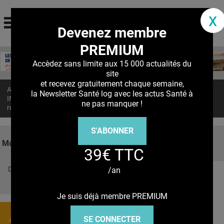
santé log
x
Devenez membre
La communauté des professionnels de santé
PREMIUM
Jump to navigation
MON COMPTE
Accèdez sans limite aux 15 000 actualités du
site
ABONNEMENT
et recevez gratuitement chaque semaine,
Accueil
>
Actualités
>
la Newsletter Santé log avec les actus Santé à
S'ABONNER À LA REVUE SOIN À DOMICILE
INCONTINENCE : L’électro acupuncture post-prostatectomie aide à
ne pas manquer !
restaurer la continence
ACTUS
S'ABONNER
DOSSIERS
Mots clés
39€ TTC
RÉSEAUX
Découvrez nos réseaux sociaux
/an
E-REVUE SAD
Facebook
Twitter
Pinterest
Tiktok
Youbute
THÉMA
Je suis déjà membre PREMIUM
L'APP
Actualités
SE CONNECTER