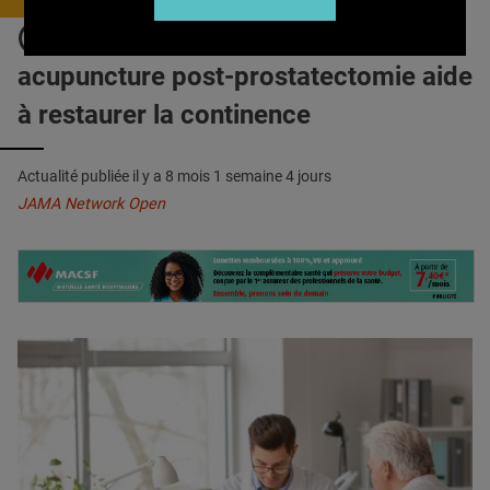
QUI SOMMES-NOUS ?
INCONTINENCE : L’électro
PUBLICITÉ
acupuncture post-prostatectomie aide
CONDITIONS GÉNÉRALES
à restaurer la continence
CONTACT
Actualité publiée il y a
8 mois 1 semaine 4 jours
CRÉDITS
JAMA Network Open