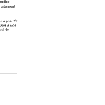
onction
traitement
 » a permis
nduit à une
pal de