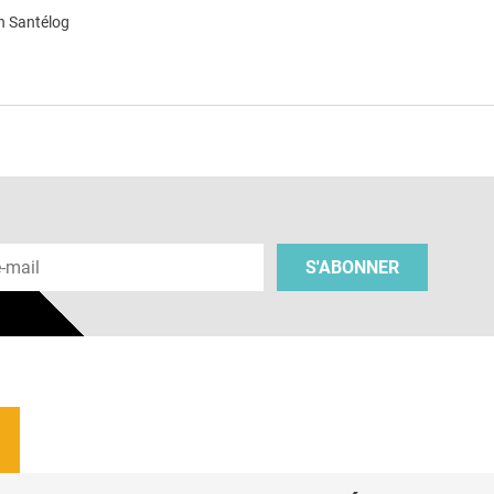
n Santélog
e
 e-mail
S'ABONNER