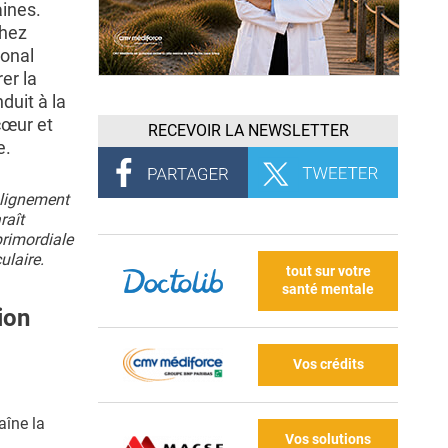
ines.
chez
ional
er la
duit à la
cœur et
RECEVOIR LA NEWSLETTER
e.
alignement
raît
primordiale
ulaire.
tout sur votre
santé mentale
ion
Vos crédits
aîne la
Vos solutions