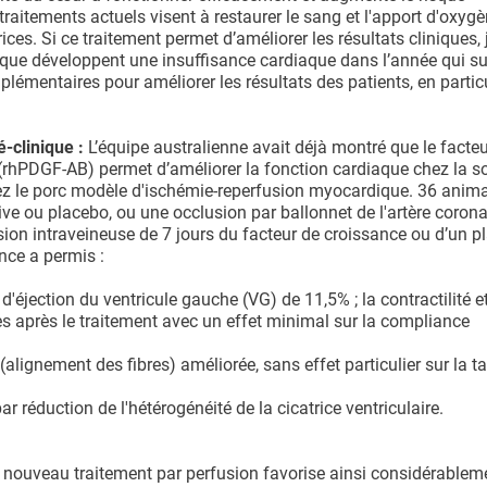
traitements actuels visent à restaurer le sang et l'apport d'oxyg
ices. Si ce traitement permet d’améliorer les résultats cliniques,
aque développent une insuffisance cardiaque dans l’année qui suit
lémentaires pour améliorer les résultats des patients, en partic
-clinique :
L’équipe australienne avait déjà montré que le facteu
rhPDGF-AB) permet d’améliorer la fonction cardiaque chez la s
hez le porc modèle d'ischémie-reperfusion myocardique. 36 anim
ve ou placebo, ou une occlusion par ballonnet de l'artère corona
on intraveineuse de 7 jours du facteur de croissance ou d’un p
ance a permis :
d'éjection du ventricule gauche (VG) de 11,5% ; la contractilité et
 après le traitement avec un effet minimal sur la compliance
(alignement des fibres) améliorée, sans effet particulier sur la tai
ar réduction de l'hétérogénéité de la cicatrice ventriculaire.
 nouveau traitement par perfusion favorise ainsi considérableme