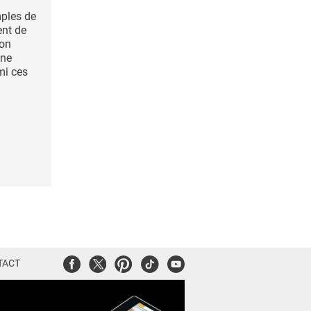
mples de
ent de
ion
une
mi ces
Facebook
Twitter
Pinterest
Tiktok
Youtube
TACT