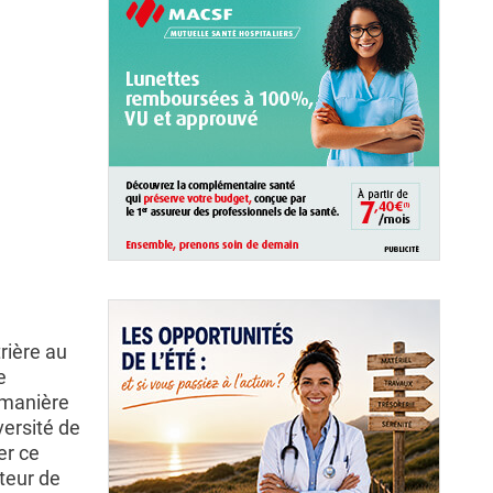
rière au
e
e manière
versité de
er ce
cteur de