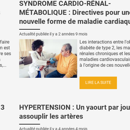
SYNDROME CARDIO-RÉNAL-
s
MÉTABOLIQUE : Directives pour un
nouvelle forme de maladie cardiaq
Actualité publiée il y a
2 années 9 mois
faire
Les interactions entre l'ob
n est
diabète de type 2, les m
re ses
rénales chroniques et les
à
maladies cardiovasculai
,...
à l'origine de ces nouvell
LIRE LA SUITE
 3
HYPERTENSION : Un yaourt par jou
assouplir les artères
Actualité publiée il y a
4 années 4 mois