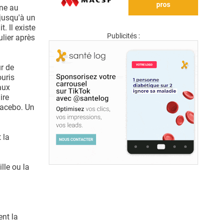
pros
ène au
 jusqu'à un
. Il existe
Publicités :
ulier après
r de
ouris
aux
ire
lacebo. Un
 la
lle ou la
nt la