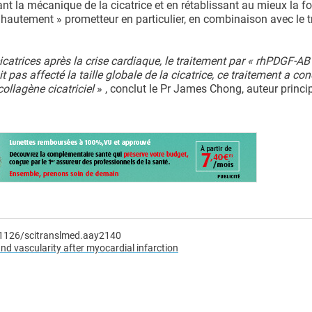
nt la mécanique de la cicatrice et en rétablissant au mieux la f
 hautement » prometteur en particulier, en combinaison avec le 
icatrices après la crise cardiaque, le traitement par « rhPDGF-AB
 pas affecté la taille globale de la cicatrice, ce traitement a co
ollagène cicatriciel
» , conclut le Pr James Chong, auteur princi
0.1126/scitranslmed.aay2140
d vascularity after myocardial infarction