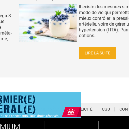
Il existe des mesures si
mode de vie qui permett
éga-3
mieux contrôler la press
que
artérielle, voire de gérer 
e
hypertension (HTA). Par
 méta-
options...
rme,
LIRE LA SUITE
LETTER
QUI SOMMES-NOUS ?
PUBLICITÉ
CGU
CON
EMIUM