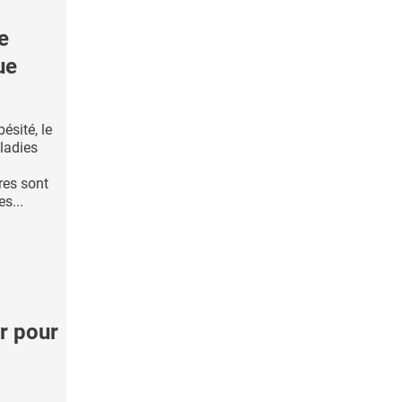
e
ue
ésité, le
aladies
res sont
es...
r pour