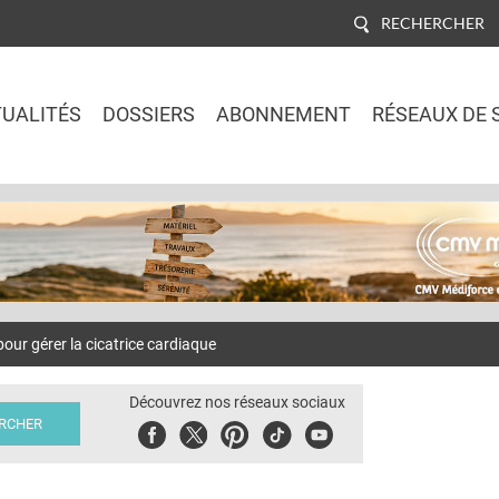
RECHERCHER
UALITÉS
DOSSIERS
ABONNEMENT
RÉSEAUX DE 
Jump to navigation
our gérer la cicatrice cardiaque
Découvrez nos réseaux sociaux
Facebook
Twitter
Pinterest
Tiktok
Youbute