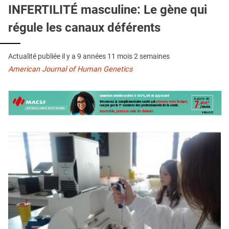
QUI SOMMES-NOUS ?
INFERTILITÉ masculine: Le gène qui
régule les canaux déférents
PUBLICITÉ
CONDITIONS GÉNÉRALES
Actualité publiée il y a
9 années 11 mois 2 semaines
CONTACT
American Journal of Human Genetics
CRÉDITS