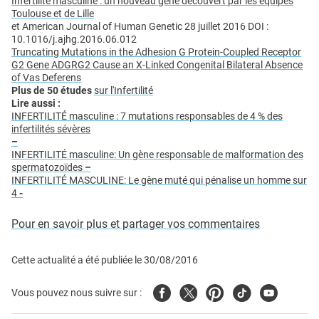
Infertilité masculine : un nouveau gène découvert par les équipes
Toulouse et de Lille
et American Journal of Human Genetic 28 juillet 2016 DOI :
10.1016/j.ajhg.2016.06.012
Truncating Mutations in the Adhesion G Protein-Coupled Receptor
G2 Gene ADGRG2 Cause an X-Linked Congenital Bilateral Absence
of Vas Deferens
Plus de 50 études
sur l'Infertilité
Lire aussi :
INFERTILITÉ masculine : 7 mutations responsables de 4 % des
infertilités sévères
–
INFERTILITÉ masculine: Un gène responsable de malformation des
spermatozoïdes
–
INFERTILITÉ MASCULINE: Le gène muté qui pénalise un homme sur
4
-
Pour en savoir plus et partager vos commentaires
Cette actualité a été publiée le
30/08/2016
Facebook
Twitter
Pinterest
Tiktok
Youtube
Vous pouvez nous suivre sur :