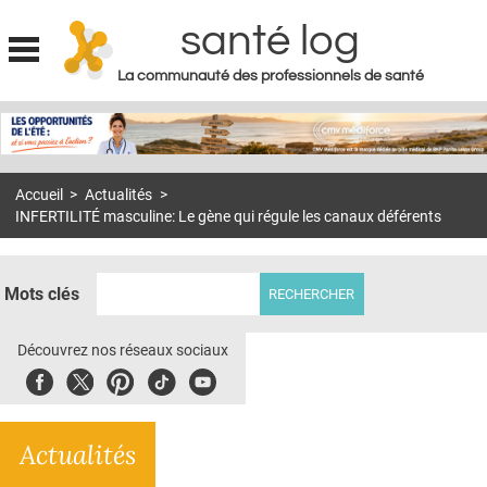
santé log
La communauté des professionnels de santé
Jump to navigation
MON COMPTE
ABONNEMENT
Accueil
>
Actualités
>
S'ABONNER À LA REVUE SOIN À DOMICILE
INFERTILITÉ masculine: Le gène qui régule les canaux déférents
ACTUS
DOSSIERS
Mots clés
RÉSEAUX
Découvrez nos réseaux sociaux
E-REVUE SAD
Facebook
Twitter
Pinterest
Tiktok
Youbute
THÉMA
Actualités
L'APP