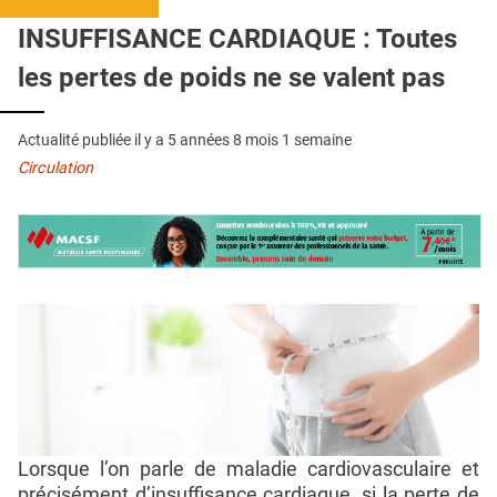
QUI SOMMES-NOUS ?
INSUFFISANCE CARDIAQUE : Toutes
PUBLICITÉ
les pertes de poids ne se valent pas
CONDITIONS GÉNÉRALES
Actualité publiée il y a
5 années 8 mois 1 semaine
CONTACT
Circulation
CRÉDITS
Lorsque l’on parle de maladie cardiovasculaire et
précisément d’insuffisance cardiaque, si la perte de