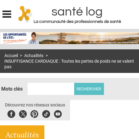
santé log
La communauté des professionnels de santé
Jump to navigation
MON COMPTE
ABONNEMENT
Accueil
>
Actualités
>
S'ABONNER À LA REVUE SOIN À DOMICILE
INSUFFISANCE CARDIAQUE : Toutes les pertes de poids ne se valent
pas
ACTUS
DOSSIERS
Mots clés
RÉSEAUX
Découvrez nos réseaux sociaux
E-REVUE SAD
Facebook
Twitter
Pinterest
Tiktok
Youbute
THÉMA
L'APP
Actualités