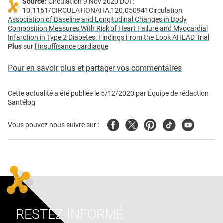
Source:
Circulation 9 Nov 2020 DOI :
10.1161/CIRCULATIONAHA.120.050941Circulation
Association of Baseline and Longitudinal Changes in Body
Composition Measures With Risk of Heart Failure and Myocardial
Infarction in Type 2 Diabetes: Findings From the Look AHEAD Trial
Plus
sur
l’Insuffisance cardiaque
Pour en savoir plus et partager vos commentaires
Cette actualité a été publiée le
5/12/2020
par
Équipe de rédaction
Santélog
Facebook
Twitter
Pinterest
Tiktok
Youtube
Vous pouvez nous suivre sur :
RESTEZ INFORMÉ