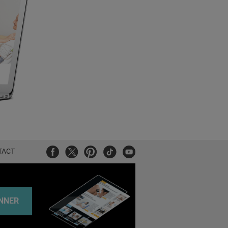
Facebook
Twitter
Pinterest
Tiktok
Youtube
TACT
NNER