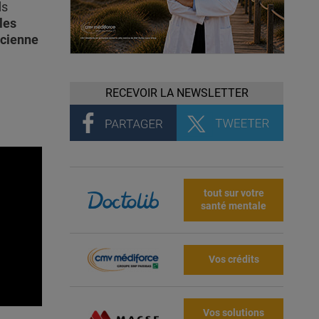
ds
les
nicienne
RECEVOIR LA NEWSLETTER
tout sur votre
santé mentale
Vos crédits
Vos solutions