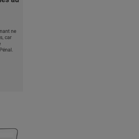
gnant ne
s, car
e
Pénal.
.