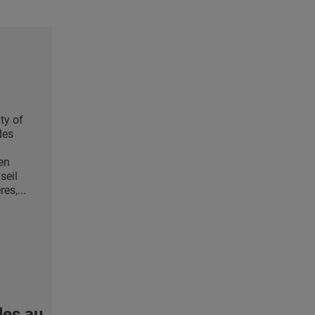
ty of
des
 en
seil
es,...
les au