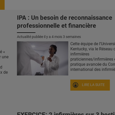
IPA : Un besoin de reconnaissance
professionnelle et financière
Actualité publiée il y a
4 mois 3 semaines
Cette équipe de l’Universi
Kentucky, via le Réseau 
é «
infirmières
r une
praticiennes/infirmières
pratique avancée du Con
ud
international des infirmièr
ux de
LIRE LA SUITE
EXERCICE: 2 infirmières sur 3 hosti