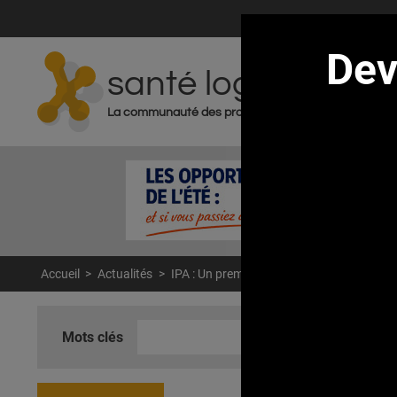
De
santé log
ACT
La communauté des professionnels de santé
Accueil
>
Actualités
>
IPA : Un premier bilan français
Mots clés