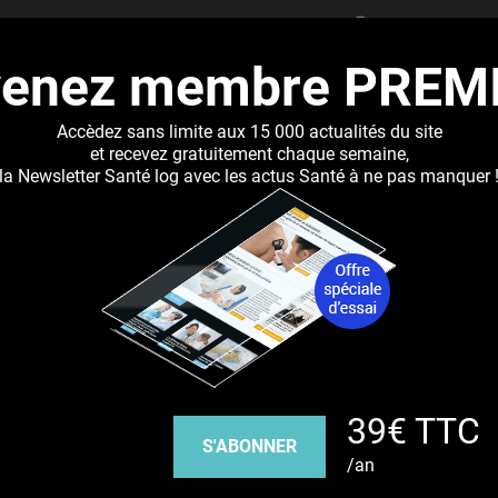
RECHERCHER
venez membre PREM
UALITÉS
DOSSIERS
ABONNEMENT
RÉSEAUX DE 
Accèdez sans limite aux 15 000 actualités du site
et recevez gratuitement chaque semaine,
la Newsletter Santé log avec les actus Santé à ne pas manquer 
Jump to navigation
Découvrez nos réseaux sociaux
39€ TTC
Facebook
Twitter
Pinterest
Tiktok
Youbute
S'ABONNER
/an