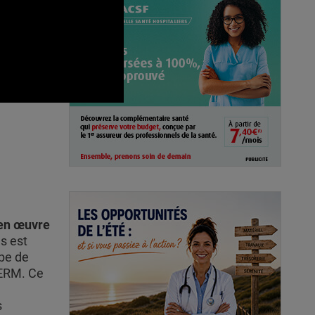
 en œuvre
us est
ipe de
SERM. Ce
s