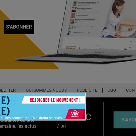
S'ABONNER
LETTER
QUI SOMMES-NOUS ?
PUBLICITÉ
CGU
CON
EMIUM
39€ TTC
S'ABO
tualités du site
/ an
emaine, les actus