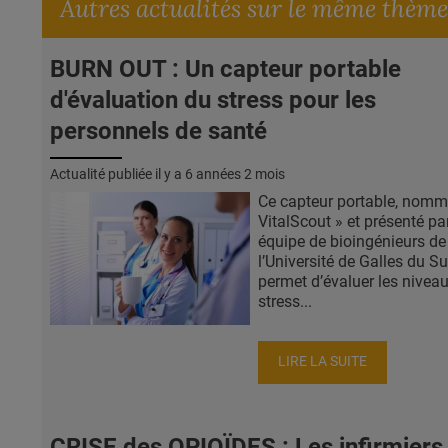
Autres actualités sur le même thème
BURN OUT : Un capteur portable
d'évaluation du stress pour les
personnels de santé
Actualité publiée il y a
6 années 2 mois
Ce capteur portable, nomm
VitalScout » et présenté pa
équipe de bioingénieurs de
l’Université de Galles du S
permet d’évaluer les nivea
stress...
LIRE LA SUITE
CRISE des OPIOÏDES : Les infirmiers